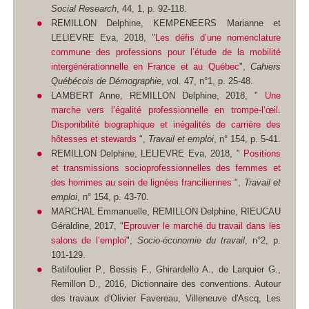
Social Research
, 44, 1, p. 92-118.
REMILLON Delphine, KEMPENEERS Marianne et
LELIEVRE Eva, 2018, "
Les défis d’une nomenclature
commune des professions pour l’étude de la mobilité
intergénérationnelle en France et au Québec
",
Cahiers
Québécois de Démographie
, vol. 47, n°1, p. 25-48.
LAMBERT Anne, REMILLON Delphine, 2018, "
Une
marche vers l’égalité professionnelle en trompe-l’œil‪.
Disponibilité biographique et inégalités de carrière des
hôtesses et stewards
",
Travail et emploi
, n° 154, p. 5-41.
REMILLON Delphine, LELIEVRE Eva, 2018, "
Positions
et transmissions socioprofessionnelles des femmes et
des hommes au sein de lignées franciliennes
",
Travail et
emploi
, n° 154, p. 43-70.
MARCHAL Emmanuelle, REMILLON Delphine, RIEUCAU
Géraldine, 2017, "
Eprouver le marché du travail dans les
salons de l’emploi
",
Socio-économie du travail
, n°2, p.
101-129.
Batifoulier P., Bessis F., Ghirardello A., de Larquier G.,
Remillon D., 2016, Dictionnaire des conventions. Autour
des travaux d'Olivier Favereau, Villeneuve d'Ascq, Les