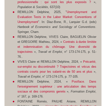
professionnelle : qui sont les plus exposés ?
»,
Population & Sociétés
, 637(10)
REMILLON Delphine, 2025, "
Unemployment and
Evaluation Tests in the Labor Market: Conventions of
Unemployment
". In: Diaz-Bone, R., Larquier G.d. (eds)
Hanbook of Economics and Sociology of Conventions
.
Springer, Cham.
REMILLON Delphine, VIVES Claire, BAGUELIN Olivier
et GREGOIRE Mathieu, 2024, «
Contrats à durée limitée
et indemnisation du chômage. Une diversité de
trajectoires
»,
Travail et Emploi
, n° 173-174-175, p. 51-
76..
VIVES Claire et REMILLON Delphine, 2024, «
Précarité,
sur-emploi ou discontinuité ? Trajectoires et vécus des
contrats courts pour les salarié·es de 50 ans et plus
»,
Travail et Emploi
, n° 173-174-175, p. 77-105.
REMILLON Delphine, 2024, «
Postface. Dans
l'enseignement supérieur : une articulation des temps
sociaux et des compromis genrés
»,
Formation Emploi
,
n° 167, p. 169-176.
FONTAINE Roméo, PAILHE Ariane, REMILLON