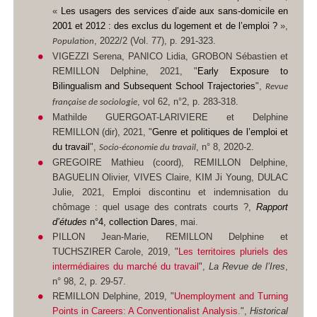
«
Les usagers des services d’aide aux sans-domicile en
2001 et 2012 : des exclus du logement et de l’emploi ?
»,
, 2022/2 (Vol. 77), p. 291-323.
Population
VIGEZZI Serena, PANICO Lidia, GROBON Sébastien et
REMILLON Delphine, 2021, "
Early Exposure to
Bilingualism and Subsequent School Trajectories
",
Revue
, vol 62, n°2, p. 283-318.
française de sociologie
Mathilde GUERGOAT-LARIVIERE et Delphine
REMILLON (dir), 2021, "
Genre et politiques de l’emploi et
du travail
",
, n° 8, 2020-2.
Socio-économie du travail
GREGOIRE Mathieu (coord), REMILLON Delphine,
BAGUELIN Olivier, VIVES Claire, KIM Ji Young, DULAC
Julie, 2021, Emploi discontinu et indemnisation du
chômage : quel usage des contrats courts ?,
Rapport
d’études
n°4, collection Dares
, mai.
PILLON Jean-Marie, REMILLON Delphine et
TUCHSZIRER Carole, 2019, "
Les territoires pluriels des
intermédiaires du marché du travail
",
La Revue de l’Ires
,
n° 98, 2, p. 29-57.
REMILLON Delphine, 2019, "
Unemployment and Turning
Points in Careers: A Conventionalist Analysis.
",
Historical