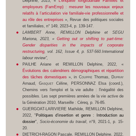
Delphine, 2023, «
L’enquête longitudinale
Familles et
employeurs
(FamEmp) : mesurer les nouveaux enjeux
relatifs à l’articulation vie familiale-vie professionnelle et
au rôle des entreprises
»,
Revue des politiques sociales
et familiales
, n° 149, 2023-4, p. 139-147.
LAMBERT Anne, REMILLON Delphine et SEGU
Mariona, 2023, «
Getting out or shifting to part-time:
Gender disparities in the impacts of corporate
restructuring
, vol. 162, Issue 4, p. 537-560.International
labour review”,
PAILHE Ariane et REMILLON Delphine, 2022, «
Évolutions des calendriers démographiques et répartition
des tâches domestiques
»,
in
Couppie
Thomas,
Dupray
Arnaud,
Gasquet
Céline,
PERSONNAZ
Elsa (coord.),
Chemins vers l'emploi et la vie adulte : l'inégalité des
possibles. Les sept premières années de la vie active de
la Génération 2010
, Marseille : Céreq, p. 76-85.
GUERGOAT-LARIVIERE Mathilde, REMILLON Delphine,
2022, "
Politiques d’insertion et genre : Introduction au
dossier
",
Socio-économie du travail
, n°9, 2021-1, p. 15-
20.
DIETRICH-RAGON Pascale, REMILLON Delphine, 2022,