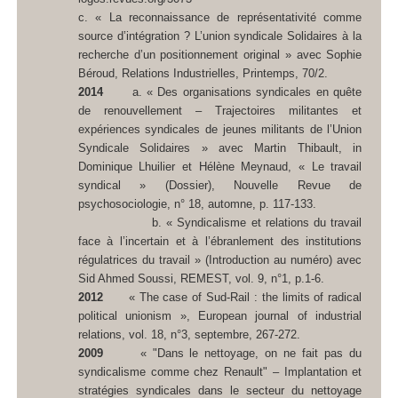
c.
« La reconnaissance de représentativité comme
source d’intégration ? L’union syndicale Solidaires à la
recherche d’un positionnement original » avec Sophie
Béroud,
Relations Industrielles
, Printemps, 70/2.
2014
a.
« Des organisations syndicales en quête
de renouvellement – Trajectoires militantes et
expériences syndicales de jeunes militants de l’Union
Syndicale Solidaires » avec Martin Thibault, in
Dominique Lhuilier et Hélène Meynaud, « Le travail
syndical » (Dossier),
Nouvelle Revue de
psychosociologie
, n° 18, automne, p. 117-133.
b. « Syndicalisme et relations du travail
face à l’incertain et à l’ébranlement des institutions
régulatrices du travail » (Introduction au numéro) avec
Sid Ahmed Soussi, REMEST, vol. 9, n°1, p.1-6.
2012
« The case of Sud-Rail : the limits of radical
political unionism »,
European journal of industrial
relations,
vol. 18, n°3, septembre, 267-272.
2009
« "Dans le nettoyage, on ne fait pas du
syndicalisme comme chez Renault" – Implantation et
stratégies syndicales dans le secteur du nettoyage