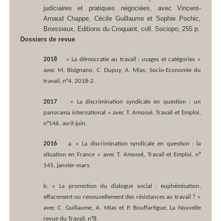
judiciaires et pratiques négociées
, avec Vincent-
Arnaud Chappe, Cécile Guillaume et Sophie Pochic,
Broissieux, Editions du Croquant, coll. Sociopo, 255 p.
Dossiers de revue
2018
« La démocratie au travail : usages et catégories »
avec M. Bisignano, C. Dupuy, A. Mias,
Socio-Economie du
travail
, n°4, 2018-2.
2017
« La discrimination syndicale en question : un
panorama international » avec T. Amossé,
Travail et Emploi
,
n°146, avril-juin.
2016
a.
« La discrimination syndicale en question : la
situation en France » avec T. Amossé,
Travail et Emploi,
n°
145, janvier-mars.
b.
« La promotion du dialogue social : euphémisation,
effacement ou renouvellement des résistances au travail ? »
avec C. Guillaume, A. Mias et P. Bouffartigue,
La Nouvelle
revue du Travail
, n°8.