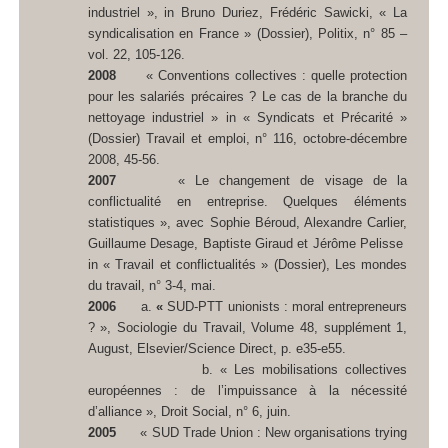
industriel », in Bruno Duriez, Frédéric Sawicki, « La
syndicalisation en France » (Dossier),
Politix
, n° 85 –
vol. 22, 105-126.
2008
« Conventions collectives : quelle protection
pour les salariés précaires ? Le cas de la branche du
nettoyage industriel » in « Syndicats et Précarité »
(Dossier)
Travail et emploi
, n° 116, octobre-décembre
2008, 45-56.
2007
« Le changement de visage de la
conflictualité en entreprise. Quelques éléments
statistiques », avec Sophie Béroud, Alexandre Carlier,
Guillaume Desage, Baptiste Giraud et Jérôme Pelisse
in « Travail et conflictualités » (Dossier),
Les mondes
du travail
, n° 3-4, mai.
2006
a.
«
SUD-PTT unionists : moral entrepreneurs
? »,
Sociologie du Travail
, Volume 48, supplément 1,
August, Elsevier/Science Direct, p. e35-e55.
b. « Les mobilisations collectives
européennes : de l’impuissance à la nécessité
d’alliance »,
Droit Social
, n° 6, juin.
2005
« SUD Trade Union : New organisations trying