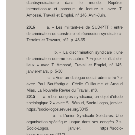
d’antisyndicalisme dans le monde. Repères
internationaux et parcours de lecture », avec T.
Amossé,
Travail et Emploi
, n° 146, Avril-Juin.
2016
a. « Les militant-e-s de SUD-PTT : entre
discrimination co-construite et répression syndicale »,
Terrains et Travaux
, n°2, p. 43-65.
b. « La discrimination syndicale : une
discrimination comme les autres ? Enjeux et état des
lieux » avec T. Amossé,
Travail et Emploi
, n° 145,
janvier-mars, p. 5-30.
c. « Vers un dialogue social administré ? »
avec Paul Bouffartigue, Cécile Guillaume et Arnaud
Mias,
La Nouvelle Revue du Travail
, n°8.
2015
a. « Les congrès syndicaux, un objet d’étude
sociologique ? » avec S. Béroud,
Socio-Logos
, janvier,
https://socio-logos.revues.org/3045
b. « L’union Syndicale Solidaires. Une
organisation spécifique jusque dans ses congrès ? »,
Socio-Logos
, janvier, https://socio-
logos.revues.org/3073