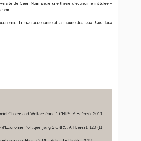
iversité de Caen Normandie une thèse d’économie intitulée «
Lebon.
oéconomie, la macroéconomie et la théorie des jeux. Ces deux
cial Choice and Welfare
(rang 1 CNRS, A Hcéres)
.
2019.
 d’Economie Politique
(rang 2 CNRS, A Hcéres), 128 (1) :
-urban inequalities.
OCDE. Policy highlights.
2018