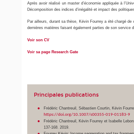
Après avoir réalisé un master d’économie appliquée à l’Uni
Décomposition des indices d’inégalité et impact des politiques
Par ailleurs, durant sa thèse, Kévin Fourrey a été chargé d
dernières matières faisant également parties de son servic
Voir son CV
Voir sa page Research Gate
Principales publications
Frédéric Chantreuil, Sébastien Courtin, Kévin Fourr
https://doi.org/10.1007/s00355-019-01183-9
Frédéric Chantreuil, Kévin Fourrey et Isabelle Lebon
137-168. 2019.
Fourrey Kévin: Income segregation and tax fragmentat