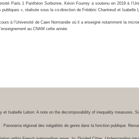
versité Paris 1 Panthéon Sorbonne, Kévin Fourrey a soutenu en 2019 à l’Un
 publiques », réalisée sous la co-direction de Frédéric Chantreuil et Isabelle 
e cours à l’Université de Caen Normandie où il a enseigné notamment la micr
e d’enseignement au CNAM cette année.
ey et Isabelle Lebon: A note on the decomposability of inequality measures.
So
 : Panorama régional des inégalités de genre dans la fonction publique.
Revue
ion within French metropolitan areas. In: Divided Cities. Understanding intra