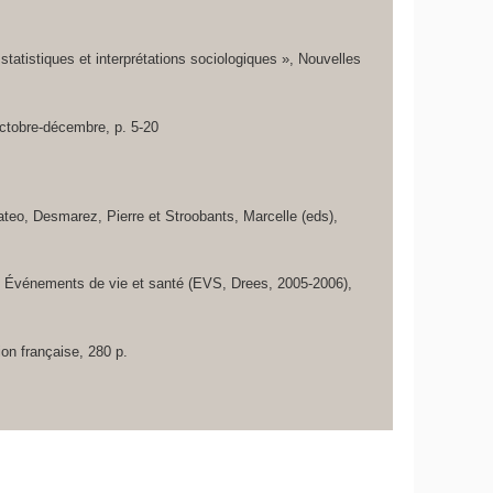
tatistiques et interprétations sociologiques », Nouvelles
octobre-décembre, p. 5-20
Mateo, Desmarez, Pierre et Stroobants, Marcelle (eds),
uête Événements de vie et santé (EVS, Drees, 2005-2006),
ion française, 280 p.