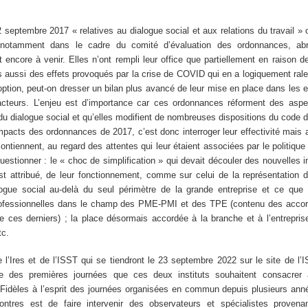
septembre 2017 « relatives au dialogue social et aux relations du travail » 
s notamment dans le cadre du comité d’évaluation des ordonnances, abr
t encore à venir. Elles n’ont rempli leur office que partiellement en raison d
 aussi des effets provoqués par la crise de COVID qui en a logiquement ralent
ption, peut-on dresser un bilan plus avancé de leur mise en place dans les e
 acteurs. L’enjeu est d’importance car ces ordonnances réforment des asp
t du dialogue social et qu’elles modifient de nombreuses dispositions du code du
mpacts des ordonnances de 2017, c’est donc interroger leur effectivité mais au
ntiennent, au regard des attentes qui leur étaient associées par le politiqu
uestionner : le « choc de simplification » qui devait découler des nouvelles i
est attribué, de leur fonctionnement, comme sur celui de la représentation d
logue social au-delà du seul périmètre de la grande entreprise et ce que 
professionnelles dans le champ des PME-PMI et des TPE (contenu des accor
de ces derniers) ; la place désormais accordée à la branche et à l’entrepri
tc.
l’Ires et de l’ISST qui se tiendront le 23 septembre 2022 sur le site de l’
une des premières journées que ces deux instituts souhaitent consacrer
Fidèles à l’esprit des journées organisées en commun depuis plusieurs ann
contres est de faire intervenir des observateurs et spécialistes provena