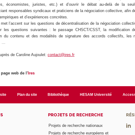
ues, économistes, juristes, etc.) et d’ouvrir le débat au-delà de la s
ciant responsables syndicaux et praticiens de la négociation collective, afin de
 empiriques et d’expériences concrètes.
met l’accent sur les questions de décentralisation de la négociation collect
sur les questions suivantes : le passage CHSCT/CSST, la modification 
tion du contenu et des modalités de signature des accords collectifs, les
; …
 auprès de Caroline Aujoulet:
contact@ires.fr
a page web de l'
Ires
site
Plan du site
Bibliothèque
HESAM Université
Access
TS
PROJETS DE RECHERCHE
RÉS
Projets de recherche nationaux
Projets de recherche européens et