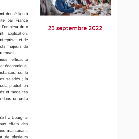
ont donné lieu à
ité par France
e l’ampleur du «
23 septembre 2022
i l’application.
ntreprises et de
ects majeurs de
 travail.
ssi l’efficacité
e et économique.
nstances, sur le
es salariés ; la
cela produit en
ds et modalités
se dans un ordre
ISST à Bourg-la-
 aux effets des
ées maintenant,
nt de plusieurs