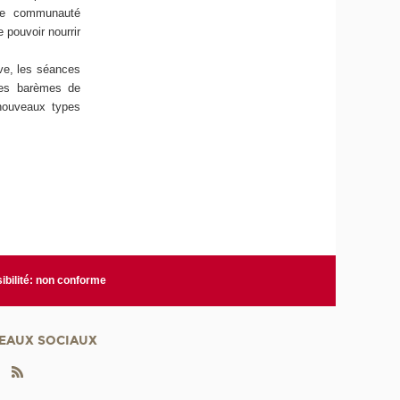
eule communauté
 pouvoir nourrir
ive, les séances
des barèmes de
 nouveaux types
ibilité: non conforme
EAUX SOCIAUX