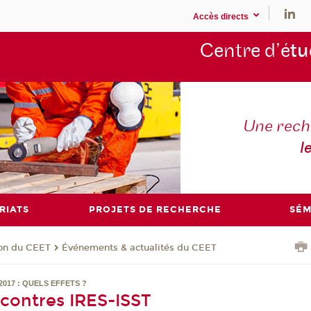
Accès directs
Centre d’é
tu
Une rech
l
RIATS
PROJETS DE RECHERCHE
SÉM
ion du CEET
Événements & actualités du CEET
017 : QUELS EFFETS ?
contres IRES-ISST