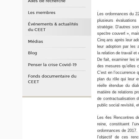
Axes de recherche
Les membres
Les ordonnances du 22 
plusieurs évaluation
Événements & actualités
stratégie. D’autres son
du CEET
spectre couvert », mais
Cinq ans après leur ado
Médias
leur adoption par les
la relation de travail e
Blog
De fait, examiner les i
Penser la crise Covid-19
des mesures qu’elles co
C’est en l’occurrence q
Fonds documentaire du
plan du rôle qui leur 
CEET
réelle étendue du dia
matière de relations 
de contractualisation 
public social revisité, e
Les 4es Rencontres de 
reine, constituent l’
ordonnances de 2017. 
l’objectif de ces ren