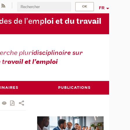
FR
des de l’emp
loi et du trav
ail
erche plur
idisciplinaire sur
e tr
avail et l’emploi
INAIRES
PUBLICATIONS