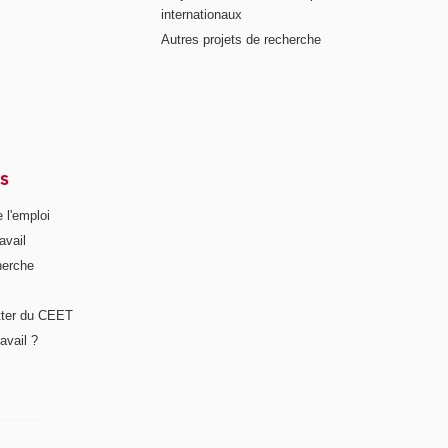
internationaux
Autres projets de recherche
S
 l'emploi
avail
herche
tter du CEET
avail ?