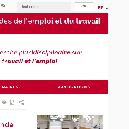
FR
des de l’emp
loi et du trav
ail
erche plur
idisciplinaire sur
e tr
avail et l’emploi
INAIRES
PUBLICATIONS
onde