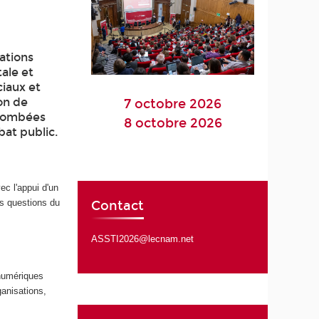
mations
ale et
ciaux et
ion de
7 octobre 2026
retombées
8 octobre 2026
bat public.
ec l'appui d'un
es questions du
Contact
ASSTI2026@lecnam.net
 numériques
ganisations,