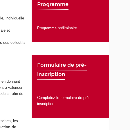
Programme
e, individuelle
Programme préliminaire
iale et
s des collectifs
Formulaire de pré-
inscription
on en donnant
nt à valoriser
duits, afin de
Complétez le formulaire de pré-
inscription
prises, les
uction de