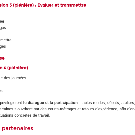
sion 3 (plénière) : Évaluer et transmettre
uer
ges
smettre
ges
use
n 4 (plénière)
ale des journées
es
privilégieront
le dialogue et la participation
: tables rondes, débats, ateliers,
ertaines s’ouvriront par des courts-métrages et retours d’expérience, afin d’an
uations concrètes de travail.
 partenaires