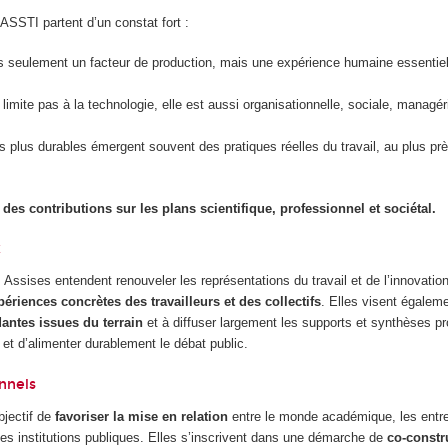
ASSTI partent d’un constat fort :
pas seulement un facteur de production, mais une expérience humaine essentiell
 limite pas à la technologie, elle est aussi organisationnelle, sociale, managér
es plus durables émergent souvent des pratiques réelles du travail, au plus prè
é des contributions sur les plans scientifique, professionnel et sociétal.
x
es Assises entendent renouveler les représentations du travail et de l’innovati
périences concrètes des travailleurs et des collectifs
. Elles visent égaleme
ntes issues du terrain
et à diffuser largement les supports et synthèses pro
et d’alimenter durablement le débat public.
onnels
bjectif de
favoriser la mise en relation
entre le monde académique, les entre
les institutions publiques. Elles s’inscrivent dans une démarche de
co-constr