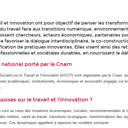
il et Innovation ont pour objectif de penser les transfor
u travail face aux transitions numérique, environnement
unissent chercheurs, acteurs économiques, partenaires so
de favoriser le dialogue interdisciplinaire, la co-construct
tification de pratiques innovantes. Elles visent ainsi des 
ofessionnelles et sociétales durables, en nourrissant le dé
national porté par le Cnam
ciété sur le Travail et l’Innovation (ASSTI) sont organisées par le Cnam, av
aires académiques, institutionnels, économiques et associatifs engagés sur l
n.
sises sur le travail et l’innovation ?
tion sont au cœur des mutations économiques, sociales, environnementales et
é des métiers, santé au travail, transitions écologiques, transformations des or
ces. Ces dynamiques appellent à repenser les modèles existants.