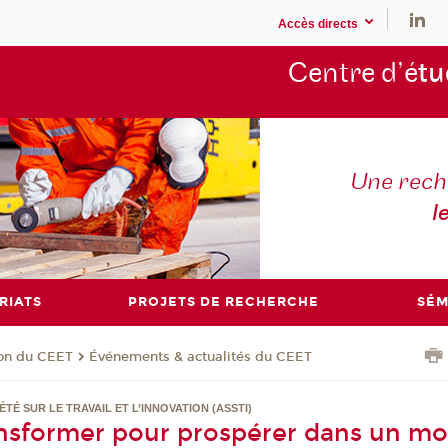
Accès directs
Centre d’é
tu
Une rech
l
RIATS
PROJETS DE RECHERCHE
SÉM
ion du CEET
Événements & actualités du CEET
ÉTÉ SUR LE TRAVAIL ET L’INNOVATION (ASSTI)
ansformer pour prospérer dans un m