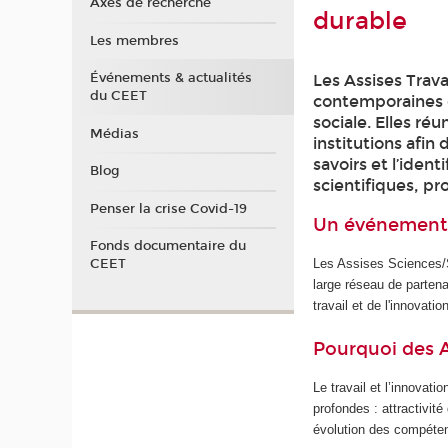
Axes de recherche
durable
Les membres
Événements & actualités
Les Assises Trava
du CEET
contemporaines d
sociale. Elles ré
Médias
institutions afin 
savoirs et l’iden
Blog
scientifiques, pr
Penser la crise Covid-19
Un événement 
Fonds documentaire du
CEET
Les Assises Sciences/So
large réseau de parten
travail et de l'innovatio
Pourquoi des As
Le travail et l’innova
profondes : attractivit
évolution des compéten