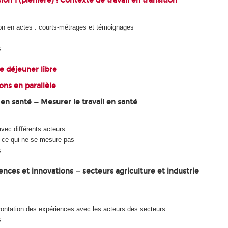
ion 1 (plénière) : Contexte de travail en transition
ion en actes : courts-métrages et témoignages
s
se déjeuner libre
ions en parallèle
l en santé — Mesurer le travail en santé
vec différents acteurs
 : ce qui ne se mesure pas
s
ences et innovations — secteurs agriculture et industrie
rontation des expériences avec les acteurs des secteurs
s