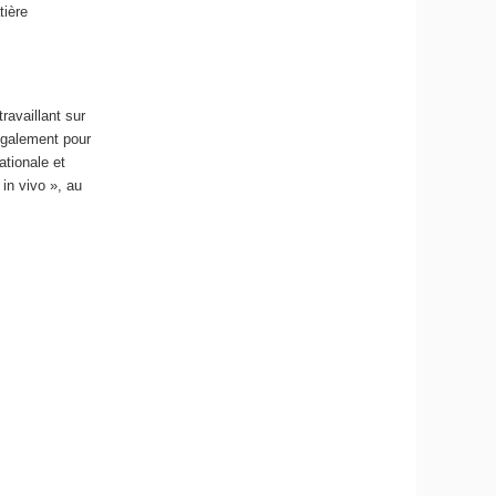
ière
ravaillant sur
 également pour
nationale et
in vivo », au