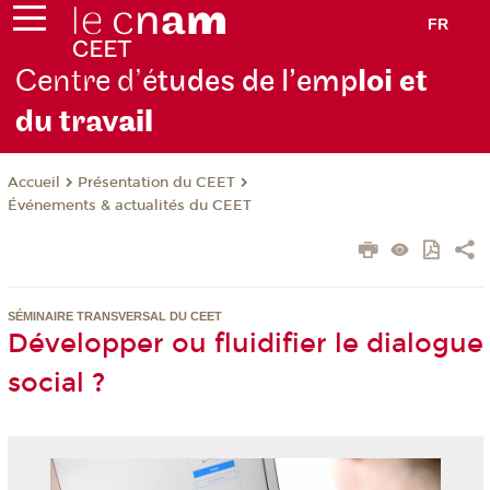
FR
Centre d’é
tudes de l’emp
loi et
du trav
ail
Présentation du CEET
Accueil
Événements & actualités du CEET
SÉMINAIRE TRANSVERSAL DU CEET
Développer ou fluidifier le dialogue
social ?