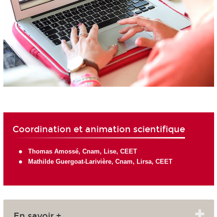
Coordination et animation scientifique
Thomas Amossé
, Cnam, Lise, CEET
Mathilde Guergoat-Larivière
, Cnam, Lirsa, CEET
En savoir +