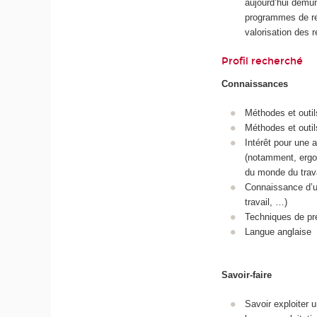
aujourd’hui démun
programmes de rec
valorisation des r
Profil recherché
Connaissances
Méthodes et outil
Méthodes et outil
Intérêt pour une 
(notamment, ergon
du monde du trava
Connaissance d’un
travail, …)
Techniques de pré
Langue anglaise
Savoir-faire
Savoir exploiter 