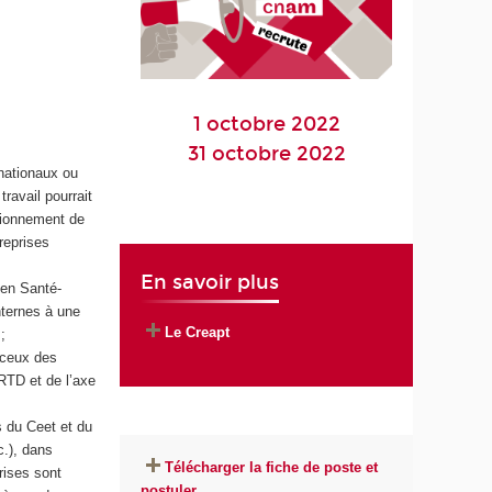
1 octobre 2022
31 octobre 2022
 nationaux ou
travail pourrait
tionnement de
reprises
En savoir plus
 en Santé-
internes à une
Le Creapt
;
 ceux des
RTD et de l’axe
 du Ceet et du
c.), dans
Télécharger la fiche de poste et
rises sont
postuler