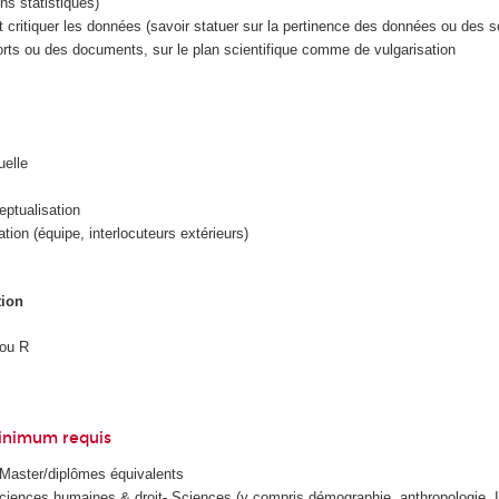
ns statistiques)
t critiquer les données (savoir statuer sur la pertinence des données ou des 
rts ou des documents, sur le plan scientifique comme de vulgarisation
uelle
ptualisation
tion (équipe, interlocuteurs extérieurs)
tion
/ou R
inimum requis
Master/diplômes équivalents
ciences humaines & droit- Sciences (y compris démographie, anthropologie, I