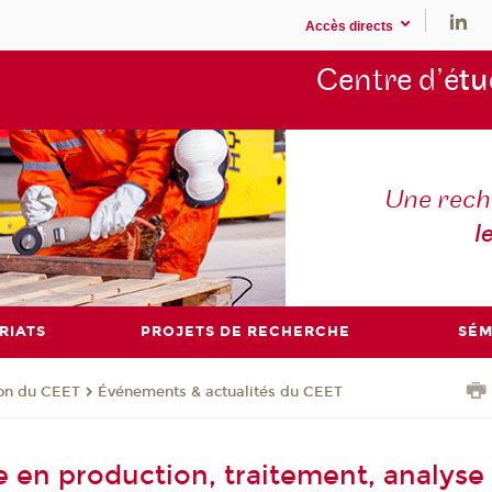
Accès directs
Centre d’é
tu
Une rech
l
RIATS
PROJETS DE RECHERCHE
SÉM
ion du CEET
Événements & actualités du CEET
e en production, traitement, analyse