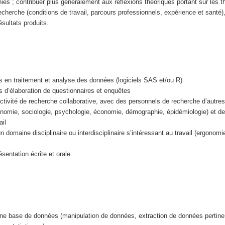
ies ; contribuer plus généralement aux réflexions théoriques portant sur les
herche (conditions de travail, parcours professionnels, expérience et santé),
ésultats produits.
s en traitement et analyse des données (logiciels SAS et/ou R)
s d’élaboration de questionnaires et enquêtes
activité de recherche collaborative, avec des personnels de recherche d’autres
omie, sociologie, psychologie, économie, démographie, épidémiologie) et des
il
 domaine disciplinaire ou interdisciplinaire s’intéressant au travail (ergonomi
sentation écrite et orale
une base de données (manipulation de données, extraction de données pertine