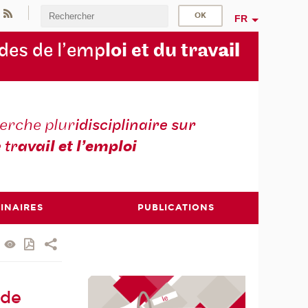
FR
des de l’emp
loi et du trav
ail
erche plur
idisciplinaire sur
e tr
avail et l’emploi
INAIRES
PUBLICATIONS
 de