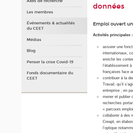
Axes de recherche
données
Les membres
Événements & actualités
Emploi ouvert u
du CEET
Activités principales :
Médias
assurer une foncti
Blog
internationaux, co
enrichir les cont
Penser la crise Covid-19
l’établissement à 
françaises face a
Fonds documentaire du
contribuer à la d
CEET
Travail, qu’il s’a
entreprise ; en pa
mener et publier 
recherches portan
« parcours emploi
collaborer à des
Creapt, en élabor
l’optique notamme