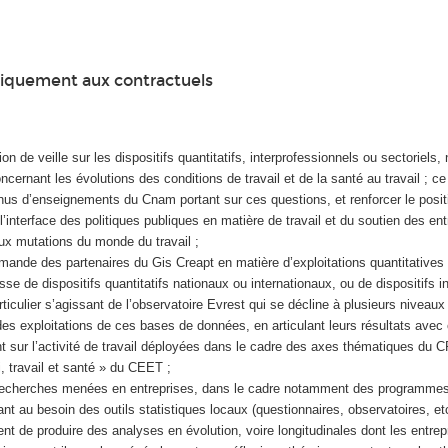
niquement aux contractuels
on de veille sur les dispositifs quantitatifs, interprofessionnels ou sectoriels,
ncernant les évolutions des conditions de travail et de la santé au travail ; ce 
enus d’enseignements du Cnam portant sur ces questions, et renforcer le posi
l’interface des politiques publiques en matière de travail et du soutien des ent
ux mutations du monde du travail ;
emande des partenaires du Gis Creapt en matière d’exploitations quantitatives
gisse de dispositifs quantitatifs nationaux ou internationaux, ou de dispositifs 
rticulier s’agissant de l’observatoire Evrest qui se décline à plusieurs niveaux 
des exploitations de ces bases de données, en articulant leurs résultats avec
t sur l’activité de travail déployées dans le cadre des axes thématiques du C
, travail et santé » du CEET ;
 recherches menées en entreprises, dans le cadre notamment des programmes
ant au besoin des outils statistiques locaux (questionnaires, observatoires, et
nt de produire des analyses en évolution, voire longitudinales dont les entrep