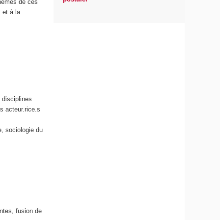
 thèmes de ces
 et à la
 disciplines
 acteur.rice.s
e, sociologie du
ntes, fusion de