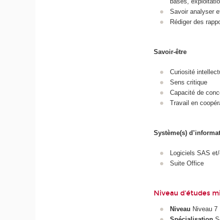
bases, exploitatio
Savoir analyser e
Rédiger des rappo
Savoir-être
Curiosité intellect
Sens critique
Capacité de conce
Travail en coopéra
Système(s) d’informa
Logiciels SAS et
Suite Office
Niveau d'études m
Niveau
Niveau 7 
Spécialisation
S