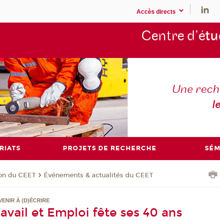
Accès directs
Centre d’é
tu
Une rech
l
RIATS
PROJETS DE RECHERCHE
SÉM
ion du CEET
Événements & actualités du CEET
VENIR À (D)ÉCRIRE
avail et Emploi fête ses 40 ans