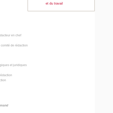
et du travail
édacteur en chef
 comité de rédaction
ogiques et juridiques
rédaction
ction
urmand