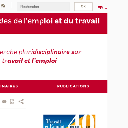
FR
des de l’emp
loi et du trav
ail
erche plur
idisciplinaire sur
e tr
avail et l’emploi
INAIRES
PUBLICATIONS