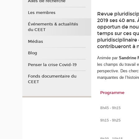
Axes de recherche
Les membres
Revue pluridiscip
2019 ses 40 ans.
Événements & actualités
opportun de nous 
du CEET
temps sur ces qu
pluridisciplinair
Médias
contribueront à n
Blog
Animée par
Sandrine 
les champs du travail 
Penser la crise Covid-19
perspective. Des cherch
Fonds documentaire du
marquantes de l’histoir
CEET
Programme
8h45 - 9h15
9h15 - 9h25