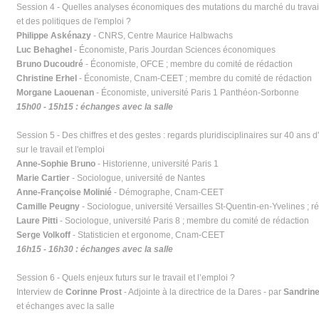
Session 4 - Quelles analyses économiques des mutations du marché du travai
et des politiques de l'emploi ?
Philippe Askénazy
- CNRS, Centre Maurice Halbwachs
Luc Behaghel
- Économiste, Paris Jourdan Sciences économiques
Bruno Ducoudré
- Économiste, OFCE ; membre du comité de rédaction
Christine Erhel
- Économiste, Cnam-CEET ; membre du comité de rédaction
Morgane Laouenan
- Économiste, université Paris 1 Panthéon-Sorbonne
15h00 - 15h15 : échanges avec la salle
Session 5 - Des chiffres et des gestes : regards pluridisciplinaires sur 40 ans 
sur le travail et l'emploi
Anne-Sophie Bruno
- Historienne, université Paris 1
Marie Cartier
- Sociologue, université de Nantes
Anne-Françoise Molinié
- Démographe, Cnam-CEET
Camille Peugny
- Sociologue, université Versailles St-Quentin-en-Yvelines ; r
Laure Pitti
- Sociologue, université Paris 8 ; membre du comité de rédaction
Serge Volkoff
- Statisticien et ergonome, Cnam-CEET
16h15 - 16h30 : échanges avec la salle
Session 6 - Quels enjeux futurs sur le travail et l’emploi ?
Interview de
Corinne Prost
- Adjointe à la directrice de la Dares - par
Sandrine
et échanges avec la salle