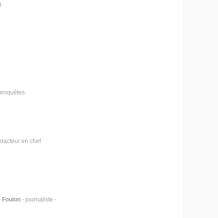
l
d'enquêtes
édacteur en chef
 Foulon
- journaliste -