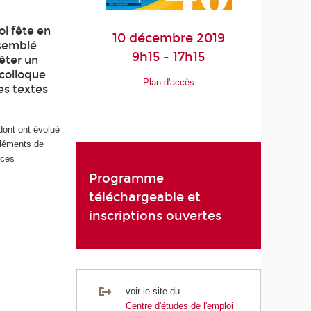
oi fête en
10 décembre 2019
 semblé
9h15 - 17h15
rêter un
 colloque
Plan d'accès
es textes
 dont ont évolué
éléments de
ices
Programme
téléchargeable et
inscriptions ouvertes
voir le site du
Centre d'études de l'emploi