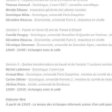
Session 1 - Regards croisés sur 40 ans d'histoire de la revue
Thomas Amossé
- Sociologue, Cnam-CEET ; conseiller scientifique
Mireille Elbaum
- Inspectrice générale des affaires sociales
Dominique Méda
- Sociologue, université Paris-Dauphine
Géraldine Rieucau
- Économiste, université Paris 8 ; rédactrice en cheffe
Session 2 - Passer en revue 40 ans de
Travail et Emploi
Camille Peugny
- Sociologue, université Versailles St-Quentin-en-Yvelines ; r
Géraldine Rieucau
- Économiste, université Paris 8 ; rédactrice en cheffe
Véronique Simonnet
- Économiste, université de Grenoble-Alpes ; membre du
10h45 - 11h00 : échanges avec la salle
Session 3 - Quelles transformations du travail et de l’emploi ? Lectures sociol
Michel Lallement
- Sociologue, Cnam-Lise
Arnaud Mias
- Sociologue, université Paris-Dauphine ; membre du comité de 
Carine Ollivier
- Sociologue, université Rennes 2 ; membre du comité de réda
Jérôme Porta
- Juriste, université de Bordeaux
12h00 - 12h15 : échanges avec la salle
Déjeuner libre
À partir de 13h15 - Le temps des échanges informels autour d’un café go