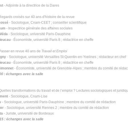
st
- Adjointe à la directrice de la Dares
Regards croisés sur 40 ans d'histoire de la revue
ossé
- Sociologue, Cnam-CEET ; conseiller scientifique
baum
- Inspectrice générale des affaires sociales
Méda
- Sociologue, université Paris-Dauphine
ieucau
- Économiste, université Paris 8 ; rédactrice en cheffe
 Passer en revue 40 ans de
Travail et Emploi
ugny
- Sociologue, université Versailles St-Quentin-en-Yvelines ; rédacteur en chef
ieucau
- Économiste, université Paris 8 ; rédactrice en cheffe
Simonnet
- Économiste, université de Grenoble-Alpes ; membre du comité de rédac
00 : échanges avec la salle
Quelles transformations du travail et de l’emploi ? Lectures sociologiques et juridiq
lement
- Sociologue, Cnam-Lise
s
- Sociologue, université Paris-Dauphine ; membre du comité de rédaction
ier
- Sociologue, université Rennes 2 ; membre du comité de rédaction
ta
- Juriste, université de Bordeaux
15 : échanges avec la salle