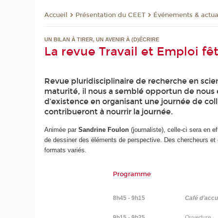
Présentation du CEET
Événements & actua
Accueil
UN BILAN À TIRER, UN AVENIR À (D)ÉCRIRE
La revue Travail et Emploi fê
Revue pluridisciplinaire de recherche en scie
maturité, il nous a semblé opportun de nous 
d’existence en organisant une journée de coll
contribueront à nourrir la journée.
Animée par
Sandrine Foulon
(journaliste), celle-ci sera en 
de dessiner des éléments de perspective. Des chercheurs et ch
formats variés.
Programme
8h45 - 9h15
Café d’accu
9h15 - 9h25
Ouverture