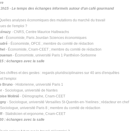
bre
 13h15 - Le temps des échanges informels autour d’un café gourmand
 Quelles analyses économiques des mutations du marché du travail
ques de l'emploi ?
kénazy
- CNRS, Centre Maurice Halbwachs
el
- Économiste, Paris Jourdan Sciences économiques
udré
- Économiste, OFCE ; membre du comité de rédaction
hel
- Économiste, Cnam-CEET ; membre du comité de rédaction
aouenan
- Économiste, université Paris 1 Panthéon-Sorbonne
15 : échanges avec la salle
Des chiffres et des gestes : regards pluridisciplinaires sur 40 ans d'enquêtes
 et l'emploi
e Bruno
- Historienne, université Paris 1
er
- Sociologue, université de Nantes
ise Molinié
- Démographe, Cnam-CEET
ugny
- Sociologue, université Versailles St-Quentin-en-Yvelines ; rédacteur en chef
 Sociologue, université Paris 8 ; membre du comité de rédaction
ff
- Statisticien et ergonome, Cnam-CEET
30 : échanges avec la salle