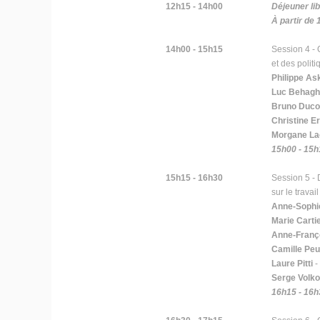
12h15 - 14h00
Déjeuner li
À partir de
14h00 - 15h15
Session 4 -
et des politi
Philippe As
Luc Behagh
Bruno Duco
Christine Er
Morgane L
15h00 - 15h
15h15 - 16h30
Session 5 - 
sur le travail
Anne-Sophi
Marie Carti
Anne-Franço
Camille Pe
Laure Pitti
-
Serge Volko
16h15 - 16h