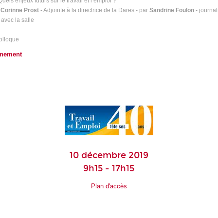
uels enjeux futurs sur le travail et l’emploi ?
e
Corinne Prost
- Adjointe à la directrice de la Dares - par
Sandrine Foulon
- journal
avec la salle
olloque
vénement
10 décembre 2019
9h15 - 17h15
Plan d'accès