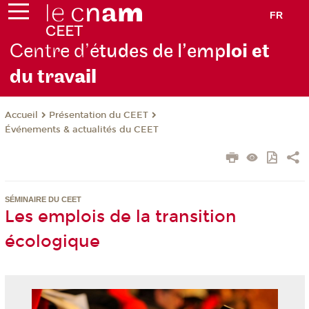
FR
Centre d’é
tudes de l’emp
loi et
du trav
ail
Présentation du CEET
Accueil
Événements & actualités du CEET
SÉMINAIRE DU CEET
Les emplois de la transition
écologique