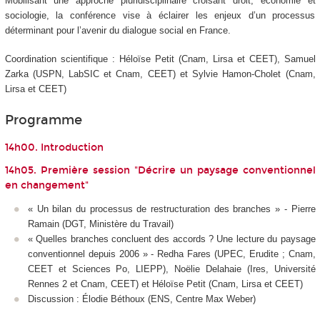
Mobilisant une approche pluridisciplinaire croisant droit, économie et
sociologie, la conférence vise à éclairer les enjeux d’un processus
déterminant pour l’avenir du dialogue social en France.
Coordination scientifique : Héloïse Petit (Cnam, Lirsa et CEET), Samuel
Zarka (USPN, LabSIC et Cnam, CEET) et Sylvie Hamon-Cholet (Cnam,
Lirsa et CEET)
Programme
14h00. Introduction
14h05. Première session "Décrire un paysage conventionnel
en changement"
« Un bilan du processus de restructuration des branches » - Pierre
Ramain (DGT, Ministère du Travail)
« Quelles branches concluent des accords ? Une lecture du paysage
conventionnel depuis 2006 » - Redha Fares (UPEC, Erudite ; Cnam,
CEET et Sciences Po, LIEPP), Noëlie Delahaie (Ires, Université
Rennes 2 et Cnam, CEET) et Héloïse Petit (Cnam, Lirsa et CEET)
Discussion : Élodie Béthoux (ENS, Centre Max Weber)