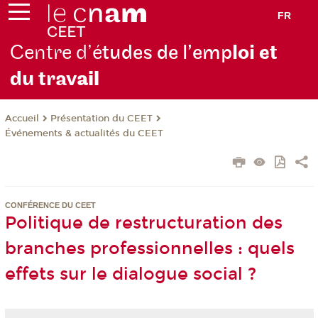
FR
Centre d’é
tudes de l’emp
loi et
du trav
ail
Présentation du CEET
Accueil
Événements & actualités du CEET
CONFÉRENCE DU CEET
Politique de restructuration des
branches professionnelles : quels
effets sur le dialogue social ?