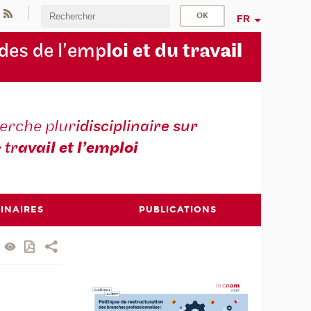
FR
des de l’emp
loi et du trav
ail
erche plur
idisciplinaire sur
e tr
avail et l’emploi
INAIRES
PUBLICATIONS