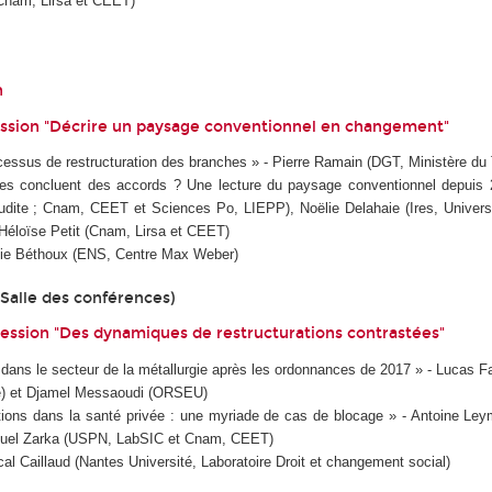
Cnam, Lirsa et CEET)
n
ession "Décrire un paysage conventionnel en changement"
cessus de restructuration des branches » - Pierre Ramain (DGT, Ministère du 
es concluent des accords ? Une lecture du paysage conventionnel depuis
dite ; Cnam, CEET et Sciences Po, LIEPP), Noëlie Delahaie (Ires, Univers
éloïse Petit (Cnam, Lirsa et CEET)
lodie Béthoux (ENS, Centre Max Weber)
(Salle des conférences)
ession "Des dynamiques de restructurations contrastées"
 dans le secteur de la métallurgie après les ordonnances de 2017 » - Lucas
lle) et Djamel Messaoudi (ORSEU)
ations dans la santé privée : une myriade de cas de blocage » - Antoine Ley
uel Zarka (USPN, LabSIC et Cnam, CEET)
scal Caillaud (Nantes Université, Laboratoire Droit et changement social)