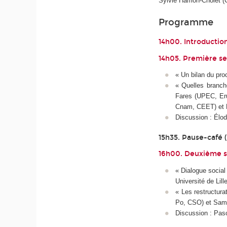
Sylvie Hamon-Cholet (
Programme
14h00. Introductio
14h05. Première s
« Un bilan du pro
« Quelles branch
Fares (UPEC, Eru
Cnam, CEET) et H
Discussion : É
15h35. Pause-café 
16h00. Deuxième s
« Dialogue social
Université de Li
« Les restructur
Po, CSO) et Sam
Discussion : Pa