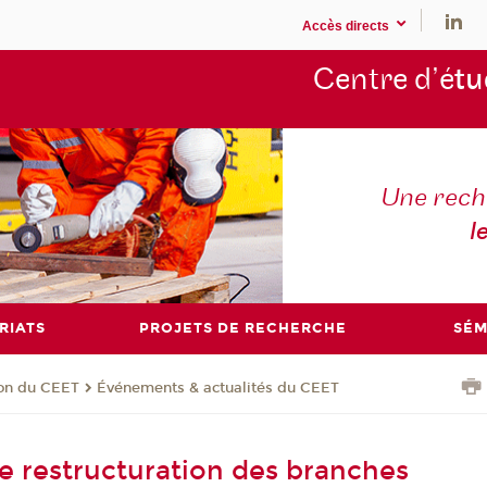
Accès directs
Centre d’é
tu
Une rech
l
RIATS
PROJETS DE RECHERCHE
SÉM
ion du CEET
Événements & actualités du CEET
de restructuration des branches