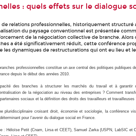
elles : quels effets sur le dialogue so
de relations professionnelles, historiquement structuré 
onalisation du paysage conventionnel est présentée com
forcement de la négociation collective de branche. Alors 
es a été significativement réduit, cette conférence pr
 les dynamiques de restructurations qui ont eu lieu et l
branches professionnelles constitue un axe central des politiques publiques d
France depuis le début des années 2010.
apacité des branches à structurer les marchés du travail et à garantir 
centralisation de la négociation au niveau des entreprises ? Comment transf
partenaires sociaux et la définition des droits des travailleurs et travailleuses
 pluridisciplinaire croisant droit, économie et sociologie, la conférence vis
éterminant pour l’avenir du dialogue social en France.
ique : Héloïse Petit (Cnam, Lirsa et CEET), Samuel Zarka (USPN, LabSIC et