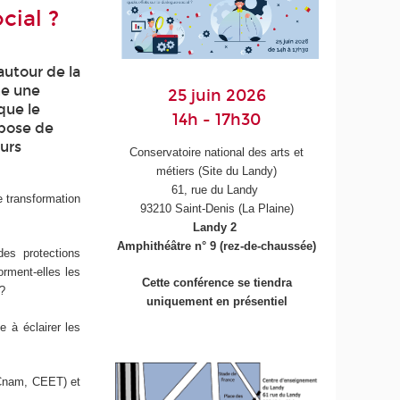
cial ?
autour de la
me une
25 juin 2026
que le
14h - 17h30
opose de
eurs
Conservatoire national des arts et
métiers (Site du Landy)
61, rue du Landy
e transformation
93210 Saint-Denis (La Plaine)
Landy 2
Amphithéâtre n° 9 (rez-de-chaussée)
des protections
orment-elles les
Cette conférence se tiendra
 ?
uniquement en présentiel
e à éclairer les
 Cnam, CEET) et