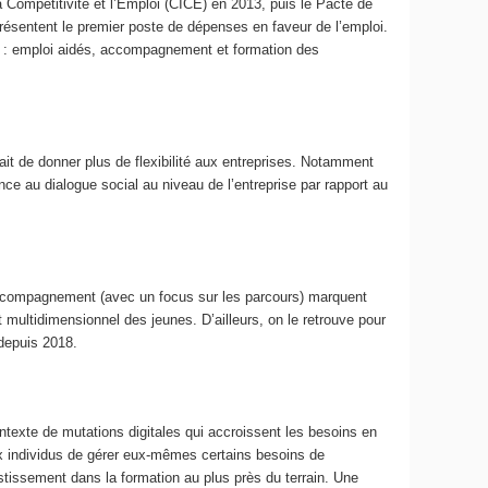
a Compétitivité et l’Emploi (CICE) en 2013, puis le Pacte de
présentent le premier poste de dépenses en faveur de l’emploi.
es : emploi aidés, accompagnement et formation des
tait de donner plus de flexibilité aux entreprises. Notamment
nce au dialogue social au niveau de l’entreprise par rapport au
accompagnement (avec un focus sur les parcours) marquent
multidimensionnel des jeunes. D’ailleurs, on le retrouve pour
 depuis 2018.
ntexte de mutations digitales qui accroissent les besoins en
x individus de gérer eux-mêmes certains besoins de
stissement dans la formation au plus près du terrain. Une