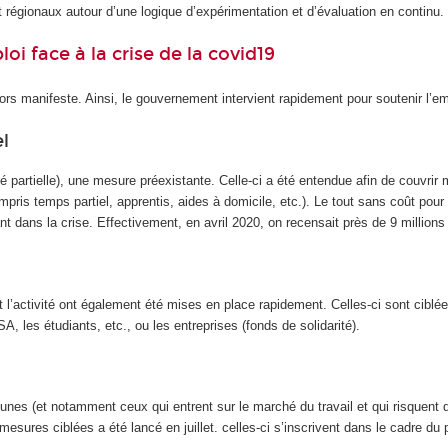
régionaux autour d’une logique d’expérimentation et d’évaluation en continu.
oi face à la crise de la covid19
rs manifeste. Ainsi, le gouvernement intervient rapidement pour soutenir l’emplo
l
té partielle), une mesure préexistante. Celle-ci a été entendue afin de couvrir
pris temps partiel, apprentis, aides à domicile, etc.). Le tout sans coût pour 
ant dans la crise. Effectivement, en avril 2020, on recensait près de 9 millions
 l’activité ont également été mises en place rapidement. Celles-ci sont cibl
, les étudiants, etc., ou les entreprises (fonds de solidarité).
eunes (et notamment ceux qui entrent sur le marché du travail et qui risquent 
mesures ciblées a été lancé en juillet. celles-ci s’inscrivent dans le cadre du 