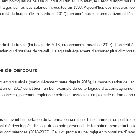
x politiques de baisse du coût du travail. En effet, le Crédit d’Impôt pour l
harges sur les bas salaires introduites en 1993. Aujourd’hui, ces mesures re
n au-delà du budget (15 milliards en 2017) consacré aux mesures actives ciblé
oit du travail (loi travail de 2016, ordonnances travail de 2017). L’objectif é
ion ou d’horaires de travail. Il s’agissait également d’apporter plus d’importa
e de parcours
emplois aidés (particulièrement nette depuis 2018), la modernisation de l’
isation en 2017 constituent un bon exemple de cette logique d’accompagnement 
fessionnelles, parcours emploi compétences associant emploi aidé et formation
mis en avant l’importance de la formation continue. Et notamment de part le co
nt été développés. Il s’agit du compte personnel de formation, permettant au
es compétences (2018-2022). Celui-ci promeut une logique volontariste d’inve