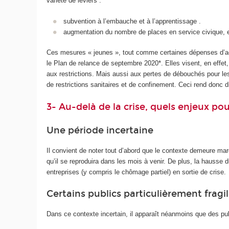
variété de leviers :
subvention à l’embauche et à l’apprentissage .
augmentation du nombre de places en service civique, en
Ces mesures « jeunes », tout comme certaines dépenses d’activ
le Plan de relance de septembre 2020*. Elles visent, en effet
aux restrictions. Mais aussi aux pertes de débouchés pour 
de restrictions sanitaires et de confinement. Ceci rend donc di
3- Au-delà de la crise, quels enjeux pour
Une période incertaine
Il convient de noter tout d’abord que le contexte demeure marq
qu’il se reproduira dans les mois à venir. De plus, la hauss
entreprises (y compris le chômage partiel) en sortie de crise.
Certains publics particulièrement fragi
Dans ce contexte incertain, il apparaît néanmoins que des publi