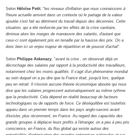
Selon
Héloïse Petit
, "
les niveaux d'inflation que nous connaissons à
l'heure actuelle arrivent dans un contexte où le partage de la valeur
ajoutée s'est fait au détriment du travail depuis des décennies. Cette
situation, qui a été renforcée par les effets de la crise sanitaire,
diminue alors les marges de manœuvre des salariés, d'autant que
ceux-ci sont également pris en tenaille par la hausse des prix. On a
donc bien ici un enjeu majeur de répartition et de pouvoir d'achat
".
Selon
Philippe Askenazy
, "
avant la crise , on observait déjà un
décrochage des salaires par rapport à la productivité des travailleurs,
notamment chez les moins qualifiés. Il s'agit d'un phénomène mondial
au sein duquel on a pu dire que la France était, jusqu'à lors, quelque
peu en retrait. Il n'existe aucune théorie économique aboutie qui nous
dise que les salaires progressent automatiquement au même rythme
que la productivité. Cela dépend en réalité beaucoup de facteurs
technologiques ou de rapports de force. Ce déséquilibre est toutefois
apparu dans un premier temps dans les pays anglo-saxons avant
d'exister, plus récemment, en France. Au regard des capacités des
grands groupes à déplacer leurs profits à l'étranger, on a peu à peu pris
conscience, en France, du flou global qui existe autour des
potentialités d'optimisation des grandes entreprises nationales et sur