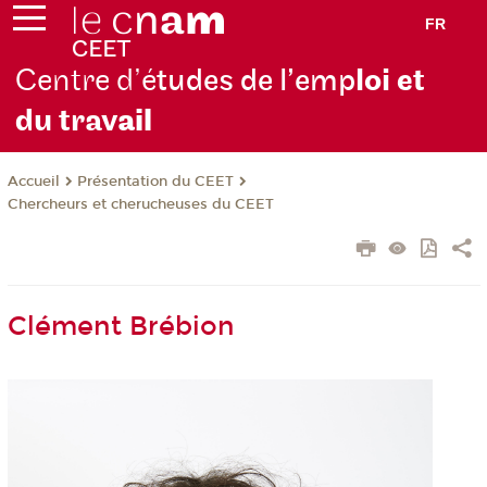
FR
Centre d’é
tudes de l’emp
loi et
du trav
ail
Présentation du CEET
Accueil
Chercheurs et cherucheuses du CEET
Clément Brébion