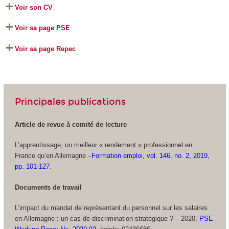
Voir son CV
Voir sa page PSE
Voir sa page Repec
Principales publications
Article de revue à comité de lecture
L’apprentissage, un meilleur « rendement » professionnel en
France qu’en Allemagne –
Formation emploi, vol. 146, no. 2, 2019,
pp. 101-127
.
Documents de travail
L’impact du mandat de représentant du personnel sur les salaires
en Allemagne : un cas de discrimination stratégique ? – 2020,
PSE