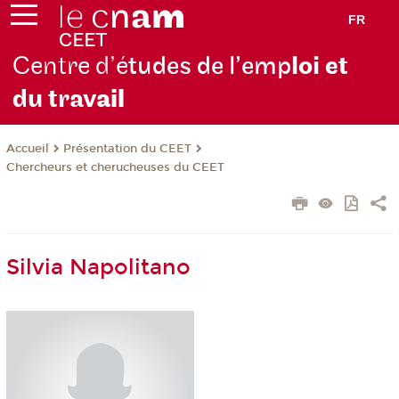
FR
Centre d’é
tudes de l’emp
loi et
du trav
ail
Présentation du CEET
Accueil
Chercheurs et cherucheuses du CEET
Silvia Napolitano