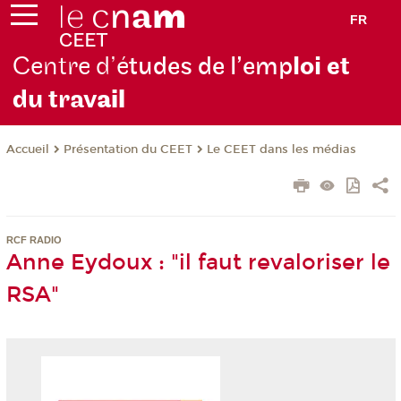
FR
Centre d’é
tudes de l’emp
loi et
du trav
ail
Présentation du CEET
Le CEET dans les médias
Accueil
RCF RADIO
Anne Eydoux : "il faut revaloriser le
RSA"