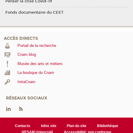
Penser la crise Covid-19
Fonds documentaire du CEET
ACCÈS DIRECTS
Portail de la recherche
Cnam blog
Musée des arts et métiers
La boutique du Cnam
IntraCnam
RÉSEAUX SOCIAUX
Contacts
Infos site
Plan du site
Bibliothèque
HESAM Université
Accessibilité: non conforme