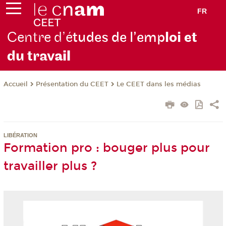
FR
Centre d’é
tudes de l’emp
loi et
du trav
ail
Présentation du CEET
Le CEET dans les médias
Accueil
LIBÉRATION
Formation pro : bouger plus pour
travailler plus ?