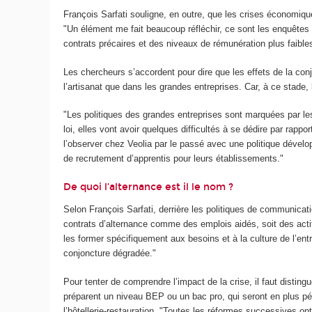
François Sarfati souligne, en outre, que les crises économiq
"Un élément me fait beaucoup réfléchir, ce sont les enquêtes h
contrats précaires et des niveaux de rémunération plus faibles
Les chercheurs s’accordent pour dire que les effets de la c
l’artisanat que dans les grandes entreprises. Car, à ce stade
"Les politiques des grandes entreprises sont marquées par le
loi, elles vont avoir quelques difficultés à se dédire par rappo
l’observer chez Veolia par le passé avec une politique dévelop
de recrutement d’apprentis pour leurs établissements."
De quoi l’alternance est il le nom ?
Selon François Sarfati, derrière les politiques de communicatio
contrats d’alternance comme des emplois aidés, soit des acti
les former spécifiquement aux besoins et à la culture de l’ent
conjoncture dégradée."
Pour tenter de comprendre l’impact de la crise, il faut distin
préparent un niveau BEP ou un bac pro, qui seront en plus p
l’hôtellerie-restauration. "Toutes les réformes successives on