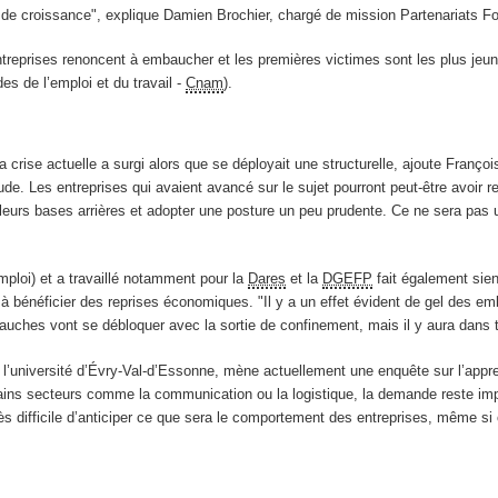
 de croissance", explique Damien Brochier, chargé de mission Partenariats F
 entreprises renoncent à embaucher et les premières victimes sont les plus jeu
es de l’emploi et du travail -
Cnam
).
a crise actuelle a surgi alors que se déployait une structurelle, ajoute Françoi
tude. Les entreprises qui avaient avancé sur le sujet pourront peut-être avoir 
 leurs bases arrières et adopter une posture un peu prudente. Ce ne sera pas 
mploi) et a travaillé notamment pour la
Dares
et la
DGEFP
fait également sie
s à bénéficier des reprises économiques. "Il y a un effet évident de gel des e
uches vont se débloquer avec la sortie de confinement, mais il y aura dans 
université d’Évry-Val-d’Essonne, mène actuellement une enquête sur l’apprenti
ertains secteurs comme la communication ou la logistique, la demande reste im
 difficile d’anticiper ce que sera le comportement des entreprises, même si 