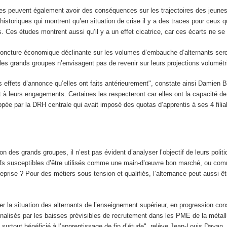
ues peuvent également avoir des conséquences sur les trajectoires des jeunes 
istoriques qui montrent qu’en situation de crise il y a des traces pour ceux q
. Ces études montrent aussi qu’il y a un effet cicatrice, car ces écarts ne se 
onjoncture économique déclinante sur les volumes d’embauche d’alternants s
, les grands groupes n’envisagent pas de revenir sur leurs projections volumé
s effets d’annonce qu’elles ont faits antérieurement", constate ainsi Damien 
rt à leurs engagements. Certaines les respecteront car elles ont la capacité de c
pée par la DRH centrale qui avait imposé des quotas d’apprentis à ses 4 filia
n des grands groupes, il n’est pas évident d’analyser l’objectif de leurs polit
fs susceptibles d’être utilisés comme une main-d’œuvre bon marché, ou comme
reprise ? Pour des métiers sous tension et qualifiés, l’alternance peut aussi ê
guer la situation des alternants de l’enseignement supérieur, en progression co
énalisés par les baisses prévisibles de recrutement dans les PME de la méta
t surtout bénéficié à l’apprentissage de fin d’étude", relève Jean-Louis Dayan.