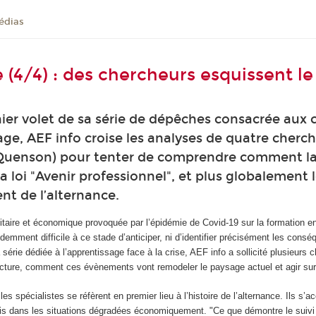
édias
se (4/4) : des chercheurs esquissent 
ier volet de sa série de dépêches consacrée aux c
ge, AEF info croise les analyses de quatre cherc
uenson) pour tenter de comprendre comment la s
 loi "Avenir professionnel", et plus globalement l
nt de l’alternance.
itaire et économique provoquée par l’épidémie de Covid-19 sur la formation 
emment difficile à ce stade d’anticiper, ni d’identifier précisément les conséque
érie dédiée à l’apprentissage face à la crise, AEF info a sollicité plusieurs c
ncture, comment ces évènements vont remodeler le paysage actuel et agir sur
es spécialistes se réfèrent en premier lieu à l’histoire de l’alternance. Ils s’ac
ois dans les situations dégradées économiquement. "Ce que démontre le suivi