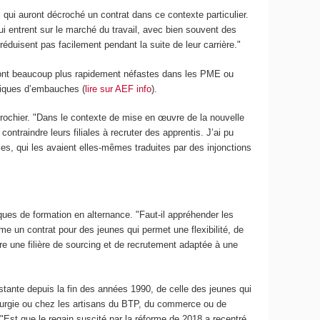
qui auront décroché un contrat dans ce contexte particulier.
ui entrent sur le marché du travail, avec bien souvent des
réduisent pas facilement pendant la suite de leur carrière."
eront beaucoup plus rapidement néfastes dans les PME ou
triques d’embauches (
lire sur AEF info
).
Brochier. "Dans le contexte de mise en œuvre de la nouvelle
ontraindre leurs filiales à recruter des apprentis. J’ai pu
les, qui les avaient elles-mêmes traduites par des injonctions
iques de formation en alternance. "Faut-il appréhender les
 un contrat pour des jeunes qui permet une flexibilité, de
tre une filière de sourcing et de recrutement adaptée à une
nstante depuis la fin des années 1990, de celle des jeunes qui
llurgie ou chez les artisans du BTP, du commerce ou de
 "Est que le regain suscité par la réforme de 2018 a recentré