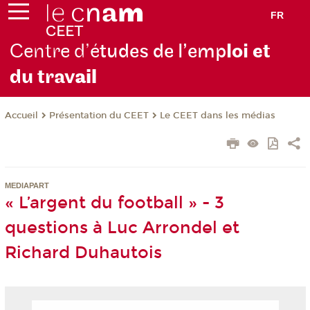
FR
Centre d’é
tudes de l’emp
loi et
du trav
ail
Présentation du CEET
Le CEET dans les médias
Accueil
MEDIAPART
« L’argent du football » - 3
questions à Luc Arrondel et
Richard Duhautois