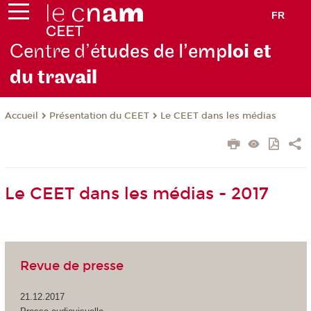
FR
Centre d’é
tudes de l’emp
loi et
du trav
ail
Présentation du CEET
Le CEET dans les médias
Accueil
Le CEET dans les médias - 2017
Revue de presse
21.12.2017