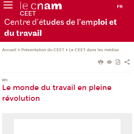
FR
Centre d’é
tudes de l’emp
loi et
du trav
ail
Présentation du CEET
Le CEET dans les médias
Accueil
RFI
Le monde du travail en pleine
révolution