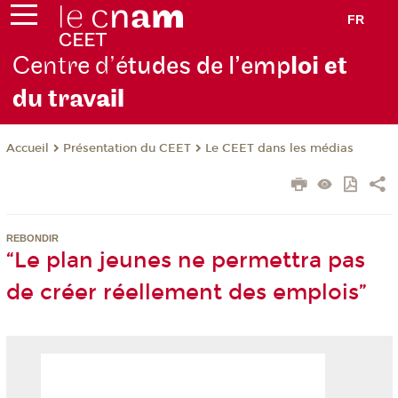
FR
Centre d’é
tudes de l’emp
loi et
du trav
ail
Présentation du CEET
Le CEET dans les médias
Accueil
REBONDIR
“Le plan jeunes ne permettra pas
de créer réellement des emplois”