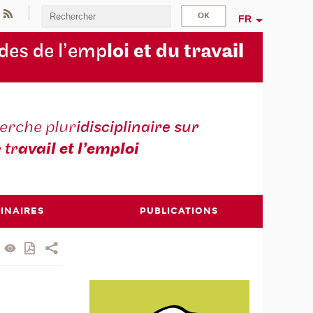
FR
des de l’emp
loi et du trav
ail
erche plur
idisciplinaire sur
e tr
avail et l’emploi
INAIRES
PUBLICATIONS