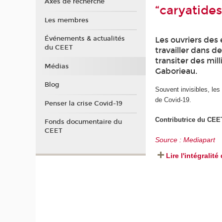
Axes de recherche
“caryatid
Les membres
Événements & actualités
Les ouvriers des
du CEET
travailler dans d
transiter des mil
Médias
Gaborieau.
Blog
Souvent invisibles, les
de Covid-19.
Penser la crise Covid-19
Contributrice du CEE
Fonds documentaire du
CEET
Source : Mediapart
Lire l'intégralité 