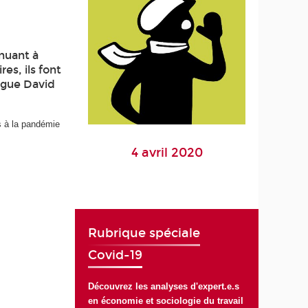
inuant à
es, ils font
logue David
és à la pandémie
4 avril 2020
Rubrique spéciale
Covid-19
Découvrez les analyses d'expert.e.s
en économie et sociologie du travail