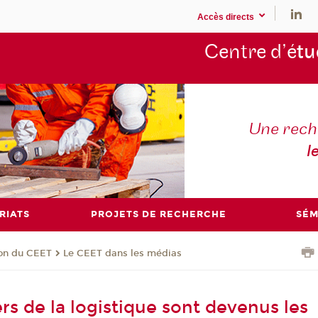
Accès directs
Centre d’é
tu
Une rech
l
RIATS
PROJETS DE RECHERCHE
SÉM
ion du CEET
Le CEET dans les médias
rs de la logistique sont devenus les