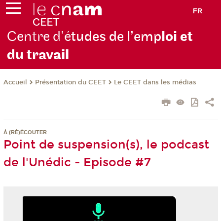
FR
Centre d’é
tudes de l’emp
loi et
du trav
ail
Présentation du CEET
Le CEET dans les médias
Accueil
À (RÉ)ÉCOUTER
Point de suspension(s), le podcast
de l'Unédic - Episode #7