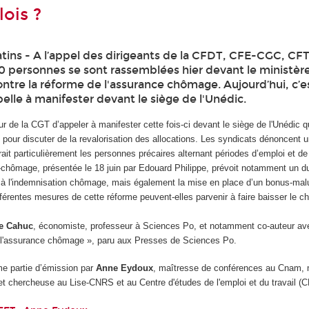
ois ?
atins - A l’appel des dirigeants de la CFDT, CFE-CGC, CF
0 personnes se sont rassemblées hier devant le ministère
ntre la réforme de l'assurance chômage. Aujourd’hui, c’e
elle à manifester devant le siège de l'Unédic.
ur de la CGT d’appeler à manifester cette fois-ci devant le siège de l'Unédic qu
n pour discuter de la revalorisation des allocations. Les syndicats dénoncent 
erait particulièrement les personnes précaires alternant périodes d’emploi et 
-chômage, présentée le 18 juin par Edouard Philippe, prévoit notamment un 
 à l'indemnisation chômage, mais également la mise en place d’un bonus-mal
fférentes mesures de cette réforme peuvent-elles parvenir à faire baisser le 
re Cahuc
, économiste, professeur à Sciences Po, et notamment co-auteur a
r l'assurance chômage », paru aux Presses de Sciences Po.
ème partie d’émission par
Anne Eydoux
, maîtresse de conférences au Cnam,
et chercheuse au Lise-CNRS et au Centre d'études de l'emploi et du travail (