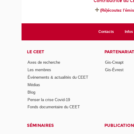
Contributrice du C
(Ré)écoutez l'émis
Contacts
Infos 
LE CEET
PARTENARIA
Axes de recherche
Gis-Creapt
Les membres
Gis-Évrest
Événements & actualités du CEET
Médias
Blog
Penser la crise Covid-19
Fonds documentaire du CEET
SÉMINAIRES
PUBLICATION