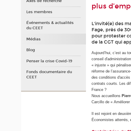
Axes de recherche
plus d’empl
Les membres
Événements & actualités
L'invité(e) des m
du CEET
Fage, près de 30
pour protester co
Médias
de la CGT qui app
Blog
Aujourd’hui, c’est au to
conseil d'administratio
Penser la crise Covid-19
« injuste » qui pénalis
réforme de l’assurance
Fonds documentaire du
CEET
des conditions d'accès
contrats courts. Les di
France ?
Nous accueillons
Pier
Carcillo de « Améliore
Il est rejoint en deuxi
Économistes atterrés, 