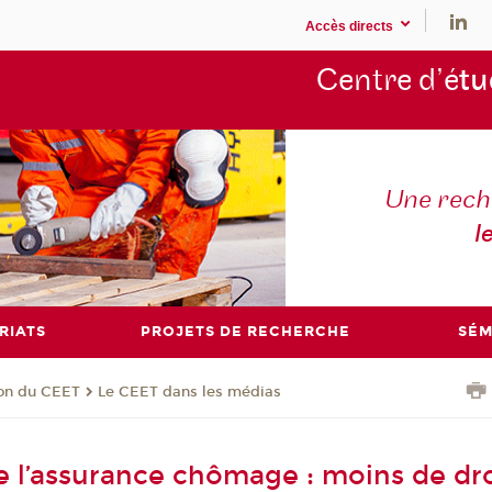
Accès directs
Centre d’é
tu
Une rech
l
RIATS
PROJETS DE RECHERCHE
SÉM
ion du CEET
Le CEET dans les médias
 l’assurance chômage : moins de dro