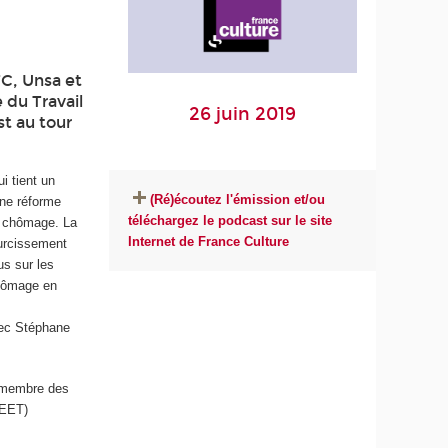
TC, Unsa et
 du Travail
26 juin 2019
st au tour
i tient un
(Ré)écoutez l'émission et/ou
une réforme
téléchargez le podcast sur le site
de chômage. La
Internet de France Culture
durcissement
us sur les
chômage en
vec Stéphane
 membre des
CEET)