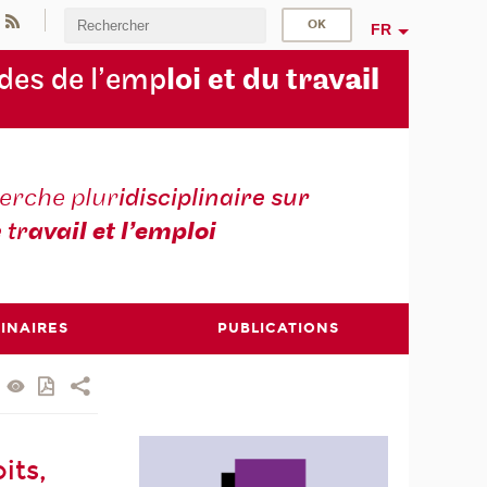
FR
des de l’emp
loi et du trav
ail
erche plur
idisciplinaire sur
e tr
avail et l’emploi
INAIRES
PUBLICATIONS
its,