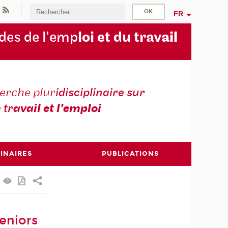
FR
des de l’emp
loi et du trav
ail
erche plur
idisciplinaire sur
e tr
avail et l’emploi
INAIRES
PUBLICATIONS
seniors