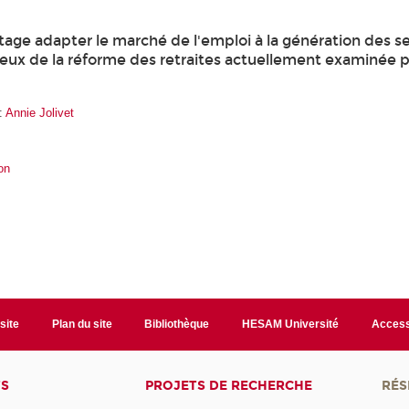
e adapter le marché de l'emploi à la génération des se
jeux de la réforme des retraites actuellement examinée p
 :
Annie Jolivet
on
site
Plan du site
Bibliothèque
HESAM Université
Access
TS
PROJETS DE RECHERCHE
RÉS