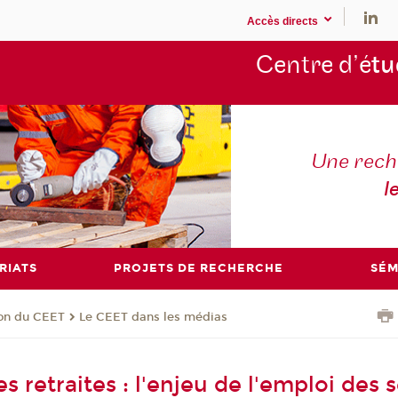
Accès directs
Centre d’é
tu
Une rech
l
RIATS
PROJETS DE RECHERCHE
SÉM
ion du CEET
Le CEET dans les médias
 retraites : l'enjeu de l'emploi des 