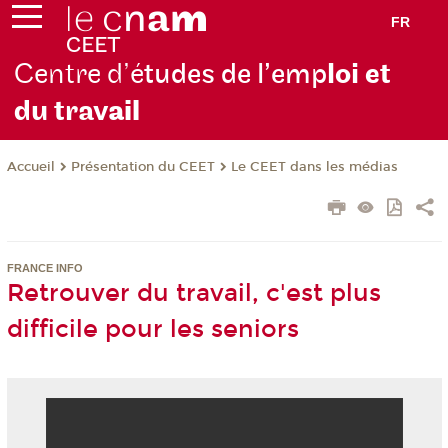
FR
Centre d’é
tudes de l’emp
loi et
du trav
ail
Présentation du CEET
Le CEET dans les médias
Accueil
FRANCE INFO
Retrouver du travail, c'est plus
difficile pour les seniors