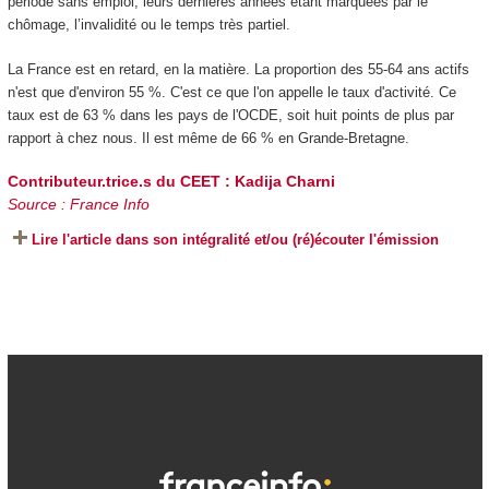
période sans emploi, leurs dernières années étant marquées par le
chômage, l’invalidité ou le temps très partiel.
La France est en retard, en la matière. La proportion des 55-64 ans actifs
n'est que d'environ 55 %. C'est ce que l'on appelle le taux d'activité. Ce
taux est de 63 % dans les pays de l'OCDE, soit huit points de plus par
rapport à chez nous. Il est même de 66 % en Grande-Bretagne.
Contributeur.trice.s du CEET :
Kadija Charni
Source : France Info
Lire l'article dans son intégralité et/ou (ré)écouter l'émission