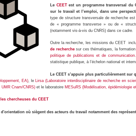
Le
CEET
est un programme transversal du Cn
sur le travail et l’emploi, dans une perspe
type de structure transversale de recherche es
de « programme transverse » ou de « structur
(notamment vis-à-vis du CNRS) dans ce cadre.
Outre la recherche, les missions du CEET inclu
de recherche
sur ces thématiques, la formation
politique de publications et de communication
statistique publique, à l’échelon national et intern
Le CEET s’appuie plus particulièrement sur q
veloppement, EA)
, le
Lirsa (Laboratoire interdisciplinaire de recherche en scie
ue, UMR Cnam/CNRS)
et le laboratoire
MESuRS (Modélisation, épidémiologie et 
t les chercheuses du CEET
d'orientation où siègent des acteurs du travail notamment des représent