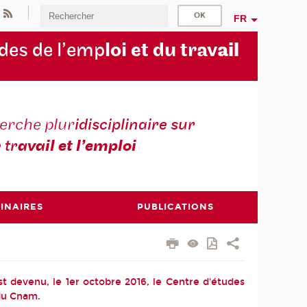
FR
des de l’emp
loi et du trav
ail
erche plur
idisciplinaire sur
e tr
avail et l’emploi
INAIRES
PUBLICATIONS
st devenu, le 1er octobre 2016, le Centre d'études
 du Cnam.