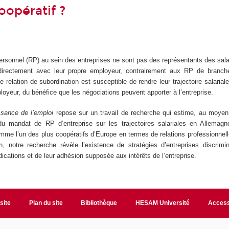
oopératif ?
n
ersonnel (RP) au sein des entreprises ne sont pas des représentants des sa
 directement avec leur propre employeur, contrairement aux RP de branc
te relation de subordination est susceptible de rendre leur trajectoire salaria
mployeur, du bénéfice que les négociations peuvent apporter à l’entreprise.
sance de l’emploi
repose sur un travail de recherche qui estime, au moyen
t du mandat de RP d’entreprise sur les trajectoires salariales en Allemag
mme l’un des plus coopératifs d’Europe en termes de relations professionnell
n, notre recherche révèle l’existence de stratégies d’entreprises discrim
dications et de leur adhésion supposée aux intérêts de l’entreprise.
site
Plan du site
Bibliothèque
HESAM Université
Access