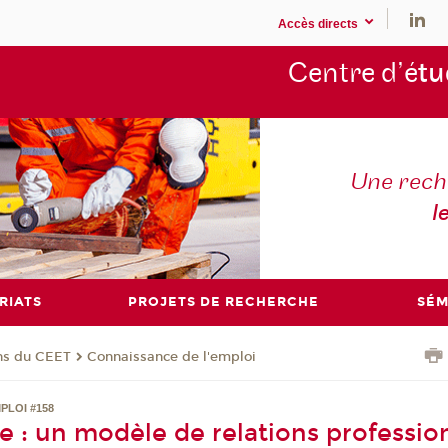
Accès directs
Centre d’é
tu
Une rech
l
RIATS
PROJETS DE RECHERCHE
SÉM
ons du CEET
Connaissance de l'emploi
PLOI #158
e : un modèle de relations professio