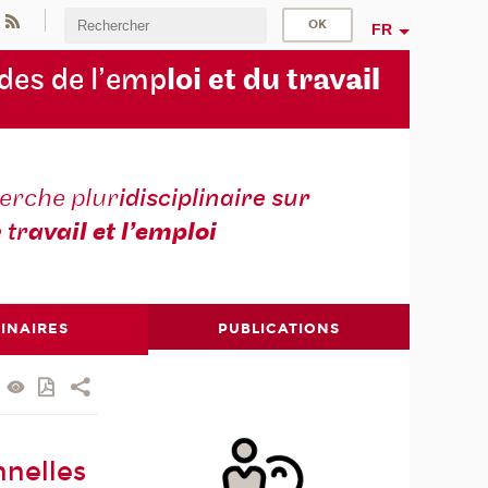
FR
des de l’emp
loi et du trav
ail
erche plur
idisciplinaire sur
e tr
avail et l’emploi
INAIRES
PUBLICATIONS
nnelles