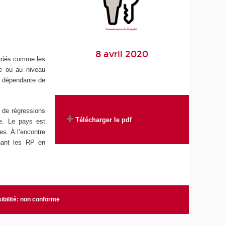
8 avril 2020
lariés comme les
he ou au niveau
le dépendante de
 de régressions
Télécharger le pdf
ne. Le pays est
es. À l’encontre
inant les RP en
ibilité: non conforme