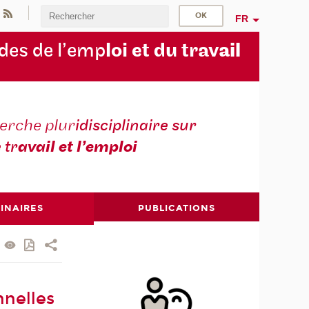
FR
des de l’emp
loi et du trav
ail
erche plur
idisciplinaire sur
e tr
avail et l’emploi
INAIRES
PUBLICATIONS
nnelles