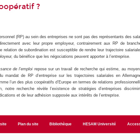
oopératif ?
n
ersonnel (RP) au sein des entreprises ne sont pas des représentants des sa
 directement avec leur propre employeur, contrairement aux RP de branc
te relation de subordination est susceptible de rendre leur trajectoire salaria
mployeur, du bénéfice que les négociations peuvent apporter à l’entreprise.
sance de l’emploi
repose sur un travail de recherche qui estime, au moyen
t du mandat de RP d’entreprise sur les trajectoires salariales en Allemag
mme l’un des plus coopératifs d’Europe en termes de relations professionnell
n, notre recherche révèle l’existence de stratégies d’entreprises discrim
dications et de leur adhésion supposée aux intérêts de l’entreprise.
site
Plan du site
Bibliothèque
HESAM Université
Access