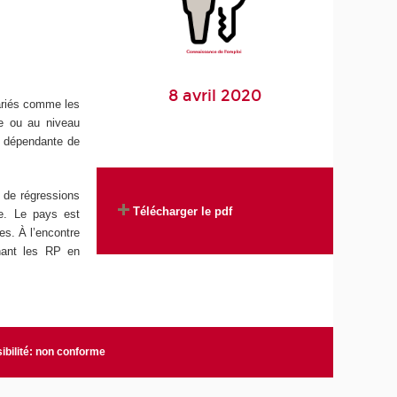
8 avril 2020
lariés comme les
he ou au niveau
le dépendante de
 de régressions
Télécharger le pdf
ne. Le pays est
es. À l’encontre
inant les RP en
ibilité: non conforme