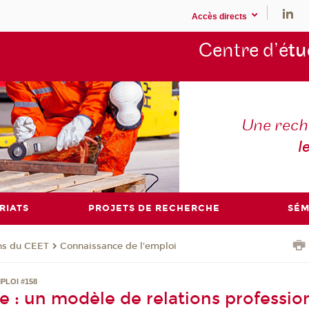
Accès directs
Centre d’é
tu
Une rech
l
RIATS
PROJETS DE RECHERCHE
SÉM
ons du CEET
Connaissance de l'emploi
PLOI #158
e : un modèle de relations professio