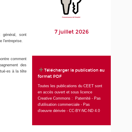
7 juillet 2026
t général, sont
de l'entreprise.
ontre comment
mpagnement des
Télécharger la publication au
itué·es à la tête
format PDF
Toutes les publications du CEET sont
en accès ouvert et sous licence
Creative Commons : Paternité - Pas
d'utilisation commerciale - Pas
d'oeuvre dérivée - CC-BY-NC-ND 4.0