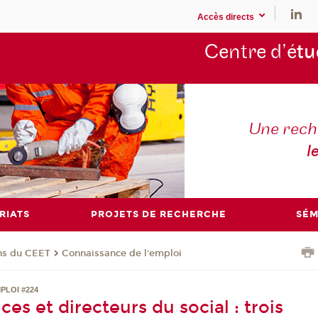
Accès directs
Centre d’é
tu
Une rech
l
RIATS
PROJETS DE RECHERCHE
SÉM
ons du CEET
Connaissance de l'emploi
PLOI #224
ices et directeurs du social : trois