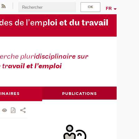
FR
des de l’emp
loi et du trav
ail
erche plur
idisciplinaire sur
e tr
avail et l’emploi
INAIRES
PUBLICATIONS