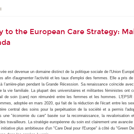
l
cy to the European Care Strategy: M
nda
e privée est devenue un domaine distinct de la politique sociale de l'Union Europ
es afin d'augmenter l'activité et les taux d'emploi des femmes. Elle a pris de
 à l’arrière-plan pendant la Grande Récession. Sa renaissance coïncide avec
e la vie familiale. La plupart des universitaires et militantes féministes ont c
ail de soin (
care
) non rémunéré entre les femmes et les hommes. L'EPSR rep
ommes, adoptée en mars 2020, qui fait de la réduction de l'écart entre les se
re central des soins pour la perpétuation de la société et a permis l'adop
 une "économie du care" basée sur la reconnaissance, la revalorisation et 
des travailleurs. La stratégie européenne du soin est clairement une avancée
e initiative plus ambitieuse d'un "Care Deal pour l'Europe" à côté du "Green 