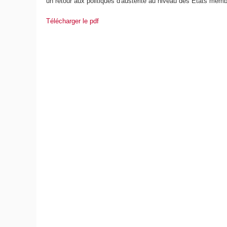
un retour aux politiques d'austérité au niveau des États mem
Télécharger le pdf