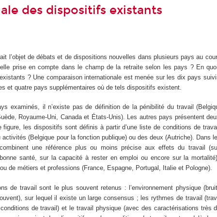
ale des dispositifs existants
l fait l’objet de débats et de dispositions nouvelles dans plusieurs pays au cou
lle prise en compte dans le champ de la retraite selon les pays ? En quoi
 existants ? Une comparaison internationale est menée sur les dix pays suivi
tes et quatre pays supplémentaires où de tels dispositifs existent.
ys examinés, il n’existe pas de définition de la pénibilité du travail (Belg
 Suède, Royaume-Uni, Canada et États-Unis). Les autres pays présentent deu
igure, les dispositifs sont définis à partir d’une liste de conditions de trava
 activités (Belgique pour la fonction publique) ou des deux (Autriche). Dans 
s combinent une référence plus ou moins précise aux effets du travail (su
bonne santé, sur la capacité à rester en emploi ou encore sur la mortalité
t/ou de métiers et professions (France, Espagne, Portugal, Italie et Pologne).
ns de travail sont le plus souvent retenus : l’environnement physique (bruit,
ouvent), sur lequel il existe un large consensus ; les rythmes de travail (trava
onditions de travail) et le travail physique (avec des caractérisations très d