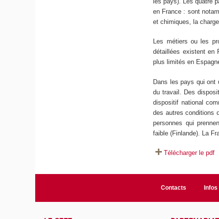
les pays). Les quatre p
en France : sont notam
et chimiques, la charge
Les métiers ou les pr
détaillées existent en
plus limités en Espagn
Dans les pays qui ont un
du travail. Des dispos
dispositif national co
des autres conditions d’
personnes qui prennent
faible (Finlande). La F
Télécharger le pdf
Contacts
Infos 