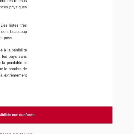
critères retenus
tances physiques
Des listes très
s sont beaucoup
es pays.
e à la pénibilité
ns les pays sans
la pénibilité et
sque le nombre de
) à extrêmement
ibilité: non conforme