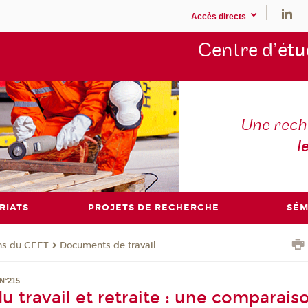
Accès directs
Centre d’é
tu
Une rech
l
RIATS
PROJETS DE RECHERCHE
SÉM
ons du CEET
Documents de travail
N°215
du travail et retraite : une comparais