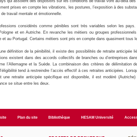
ays qui assoient des dispositifs sur les conditions de travail vont au-delà des 
ment prises en compte les vibrations, les postures, l’exposition à des subs
 de travail mentale et émotionnelle.
ofessions considérés comme pénibles sont très variables selon les pays. 
 Pologne et en Autriche. En revanche les métiers ou groupes professionnel
e et au Portugal. Certains métiers sont pris en compte dans quasiment tous l
e définition de la pénibilité, il existe des possibilités de retraite anticipée lié
itions existent dans des accords collectifs de branches ou d’entreprises da
mme l’Allemagne et la Suède. La combinaison des critères de délimitation de 
éligibilité tend à restreindre l’accès effectif à ces retraites anticipées. Lor
 une retraite anticipée spécifique est disponible, il est modéré (Autriche
rance se situe entre les deux.
site
Plan du site
Bibliothèque
HESAM Université
Access