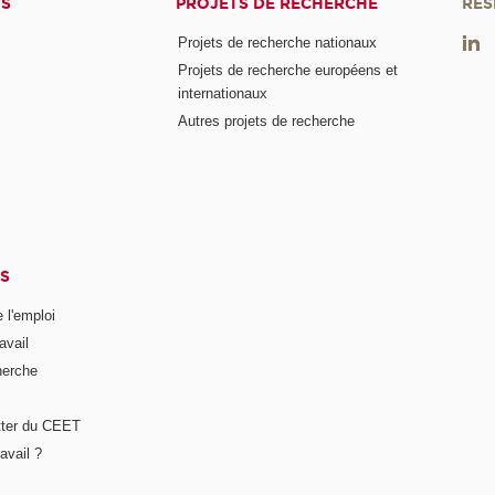
TS
PROJETS DE RECHERCHE
RÉS
Projets de recherche nationaux
Projets de recherche européens et
internationaux
Autres projets de recherche
S
 l'emploi
avail
herche
tter du CEET
avail ?