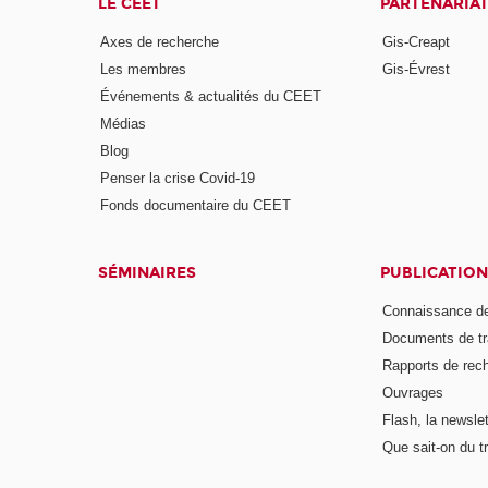
LE CEET
PARTENARIA
Axes de recherche
Gis-Creapt
Les membres
Gis-Évrest
Événements & actualités du CEET
Médias
Blog
Penser la crise Covid-19
Fonds documentaire du CEET
SÉMINAIRES
PUBLICATION
Connaissance de
Documents de tr
Rapports de rec
Ouvrages
Flash, la newsle
Que sait-on du tr