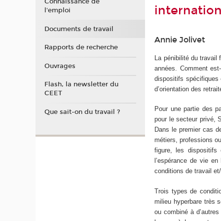
Connaissance de
internation
l'emploi
Documents de travail
Annie Jolivet
Rapports de recherche
La pénibilité du travai
Ouvrages
années. Comment est-e
dispositifs spécifiques
Flash, la newsletter du
d’orientation des retrai
CEET
Pour une partie des pa
Que sait-on du travail ?
pour le secteur privé,
Dans le premier cas de f
métiers, professions ou
figure, les dispositif
l’espérance de vie en 
conditions de travail e
Trois types de conditio
milieu hyperbare très s
ou combiné à d’autres c