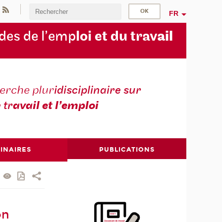
FR
des de l’emp
loi et du trav
ail
erche plur
idisciplinaire sur
e tr
avail et l’emploi
INAIRES
PUBLICATIONS
on