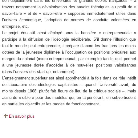
son déploiement dans les universités et grandes écoles françaises – à
travers notamment la dévalorisation des savoirs théoriques au profit de «
savoir-faire » et de « savoir-être » supposés immédiatement utiles dans
l’univers économique, l’adoption de normes de conduite valorisées en
entreprise, etc.
Le projet éducatif ainsi déployé sous la bannière « entrepreneuriale »
participe à la diffusion de l’idéologie néolibérale. S’il donne l’illusion que
tout le monde peut entreprendre, il prépare d’abord les fractions les moins
dotées de la jeunesse diplômée à l’occupation de positions précaires aux
marges du salariat (micro-entrepreneuriat, par exemple) tandis qu’il permet
à une jeunesse dorée d’accéder à de nouvelles positions valorisantes
(dans l’univers des start-up, notamment).
L’enseignement supérieur est ainsi appréhendé à la fois dans ce rôle inédit
de laboratoire des idéologies capitalistes – quand l’Université avait, du
moins depuis 1968, plutôt fait figure de lieu de la critique sociale –, mais
aussi de « cible » pour des modèles qui, en la pénétrant, en subvertissent
en partie les objectifs et les modes de fonctionnement.
En savoir plus