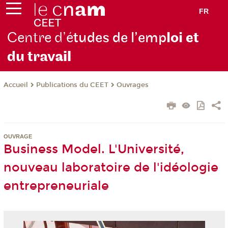
FR
Centre d’é
tudes de l’emp
loi et
du trav
ail
Publications du CEET
Ouvrages
Accueil
OUVRAGE
Business Model. L'Université,
nouveau laboratoire de l'idéologie
entrepreneuriale