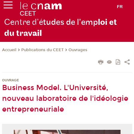
FR
Centre d’é
tudes de l’emp
loi et
du trav
ail
Publications du CEET
Ouvrages
Accueil
OUVRAGE
Business Model. L'Université,
nouveau laboratoire de l'idéologie
entrepreneuriale