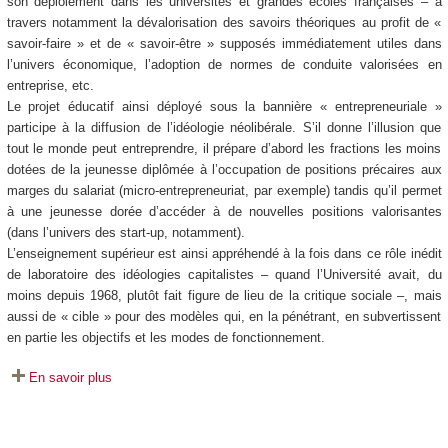
son déploiement dans les universités et grandes écoles françaises – à
travers notamment la dévalorisation des savoirs théoriques au profit de «
savoir-faire » et de « savoir-être » supposés immédiatement utiles dans
l’univers économique, l’adoption de normes de conduite valorisées en
entreprise, etc.
Le projet éducatif ainsi déployé sous la bannière « entrepreneuriale »
participe à la diffusion de l’idéologie néolibérale. S’il donne l’illusion que
tout le monde peut entreprendre, il prépare d’abord les fractions les moins
dotées de la jeunesse diplômée à l’occupation de positions précaires aux
marges du salariat (micro-entrepreneuriat, par exemple) tandis qu’il permet
à une jeunesse dorée d’accéder à de nouvelles positions valorisantes
(dans l’univers des start-up, notamment).
L’enseignement supérieur est ainsi appréhendé à la fois dans ce rôle inédit
de laboratoire des idéologies capitalistes – quand l’Université avait, du
moins depuis 1968, plutôt fait figure de lieu de la critique sociale –, mais
aussi de « cible » pour des modèles qui, en la pénétrant, en subvertissent
en partie les objectifs et les modes de fonctionnement.
En savoir plus