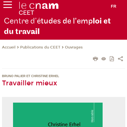
FR
Centre d’é
tudes de l’emp
loi et
du trav
ail
Publications du CEET
Ouvrages
Accueil
BRUNO PALIER ET CHRISTINE ERHEL
Travailler mieux