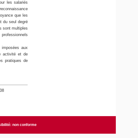
our les salariés
a reconnaissance
croyance que les
t du seul degré
s sont multiples
 professionnels
es imposées aux
 activité et de
es pratiques de
008
ibilité: non conforme