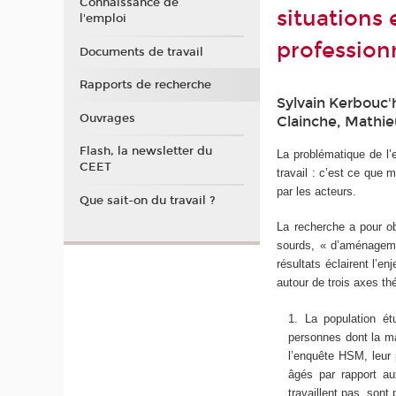
Connaissance de
situations 
l'emploi
professionn
Documents de travail
Rapports de recherche
Sylvain Kerbouc'h
Ouvrages
Clainche, Mathie
Flash, la newsletter du
La problématique de l’
CEET
travail : c’est ce que
par les acteurs.
Que sait-on du travail ?
La recherche a pour obj
sourds, « d’aménageme
résultats éclairent l’e
autour de trois axes th
La population é
personnes dont la ma
l’enquête HSM, leur 
âgés par rapport aux
travaillent pas, sont