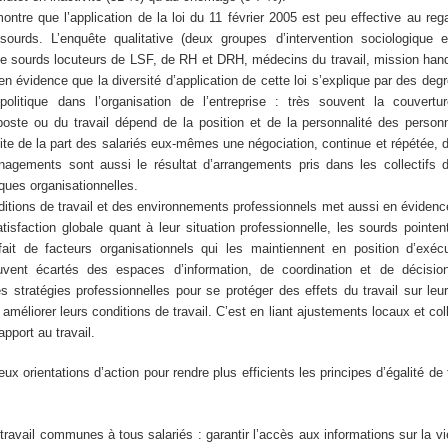
ontre que l’application de la loi du 11 février 2005 est peu effective au re
sourds. L’enquête qualitative (deux groupes d’intervention sociologique 
de sourds locuteurs de LSF, de RH et DRH, médecins du travail, mission han
n évidence que la diversité d’application de cette loi s’explique par des degr
politique dans l’organisation de l’entreprise : très souvent la couvert
ste ou du travail dépend de la position et de la personnalité des person
ite de la part des salariés eux-mêmes une négociation, continue et répétée,
agements sont aussi le résultat d’arrangements pris dans les collectifs de
ques organisationnelles.
itions de travail et des environnements professionnels met aussi en évidenc
tisfaction globale quant à leur situation professionnelle, les sourds pointen
fait de facteurs organisationnels qui les maintiennent en position d’exécu
vent écartés des espaces d’information, de coordination et de décision
s stratégies professionnelles pour se protéger des effets du travail sur leu
 améliorer leurs conditions de travail. C’est en liant ajustements locaux et coll
apport au travail.
x orientations d’action pour rendre plus efficients les principes d’égalité de 
travail communes à tous salariés : garantir l’accès aux informations sur la vie