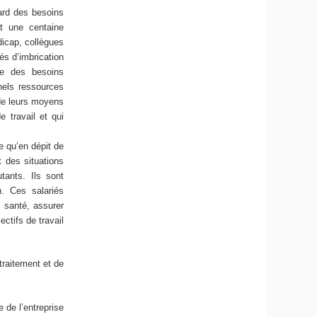
gard des besoins
et une centaine
dicap, collègues
és d’imbrication
ure des besoins
nels ressources
 de leurs moyens
 travail et qui
e qu’en dépit de
t des situations
tants. Ils sont
. Ces salariés
r santé, assurer
ectifs de travail
traitement et de
 de l’entreprise