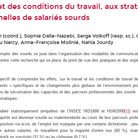
et des conditions du travail, aux stra
elles de salariés sourds
 (coord.), Sophie Dalle-Nazebi, Serge Volkoff (resp. sc.), 
u Narcy, Anne-Françoise Molinié, Nahia Jourdy
emploi des sourds se joue dans l’organisation des modalités de communicati
 montre cette recherche qui se place du point de vue des pratiques et des ex
ectif de comprendre les effets, sur le travail et les conditions de travail d
nts » spécifiques et de changements plus globaux de l’environnement pro
njeu de sécurisation des capacités et des parcours professionnels des sourds. 
ématiques :
tudiée statistiquement (enquêtes de l’INSEE HID1999 et HSM2008
[1]
) es
jorité est devenue sourde ou malentendante au cours de leur parcours profe
position vis-à-vis de l’emploi est marquée par une certaine dichotomie : pe
 autres salariés, ils travaillent pour la majorité d’entre eux (60 %), mai
 plutôt en inactivité (31 %) qu’au chômage (6-7 %).