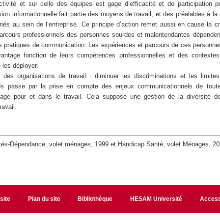
ctivité et sur celle des équipes est gage d’efficacité et de participation p
ion informationnelle fait partie des moyens de travail, et des préalables à l
riés au sein de l’entreprise. Ce principe d’action remet aussi en cause la 
parcours professionnels des personnes sourdes et malentendantes dépenden
rs pratiques de communication. Les expériences et parcours de ces personne
avantage fonction de leurs compétences professionnelles et des contextes
 les déployer.
n des organisations de travail : diminuer les discriminations et les limit
ds passe par la prise en compte des enjeux communicationnels de toute
gage pour et dans le travail. Cela suppose une gestion de la diversité d
avail.
ités-Dépendance
, volet ménages, 1999 et
Handicap Santé
, volet
Ménages
, 2
site
Plan du site
Bibliothèque
HESAM Université
Access