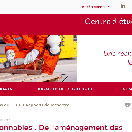
Accès directs
Centre d’é
tu
Une rech
l
RIATS
PROJETS DE RECHERCHE
SÉM
ons du CEET
Rapports de recherche
E #110
sonnables". De l'aménagement des