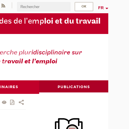
FR
des de l’emp
loi et du trav
ail
erche plur
idisciplinaire sur
e tr
avail et l’emploi
INAIRES
PUBLICATIONS