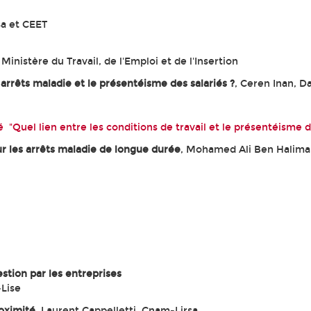
sa et CEET
inistère du Travail, de l'Emploi et de l'Insertion
s arrêts maladie et le présentéisme des salariés ?
, Ceren Inan, Da
lé "Quel lien entre les conditions de travail et le présentéisme d
r les arrêts maladie de longue durée
, Mohamed Ali Ben Halima,
stion par les entreprises
Lise
oximité
, Laurent Cappelletti, Cnam-Lirsa