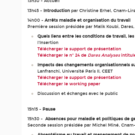
13h30 - Accueil
13h45 -
Introduction
par Christine Erhel, Cnam-Lir
14h00 -
Arrêts maladie et organisation du travail
Première session présidée par Malik Koubi, Dares, M
Quels liens entre les conditions de travail, le
l'Insertion
Télécharger le support de présentation
Télécharger le n° 24 de
Dares Analyses
intitu
Impacts des changements organisationnels su
Lanfranchi, Université Paris II, CEET
Télécharger le support de présentation
Télécharger le working paper
Discussion et échanges avec le public
15h15 -
Pause
15h30 -
Absences pour maladie et politiques de ge
Seconde session présidée par Michel Miné, Cnam-
Absentéisme au travail et management de pr