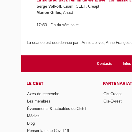
La santé au travail en fin de vie active : connaissanc
Serge Volkoff
, Cnam, CEET, Creapt
Marion Gilles
, Anact
17h30 - Fin du séminaire
La séance est coordonnée par : Annie Jolivet, Anne-Françoise
Contacts
Infos 
LE CEET
PARTENARIA
Axes de recherche
Gis-Creapt
Les membres
Gis-Évrest
Événements & actualités du CEET
Médias
Blog
Penser la crise Covid-19