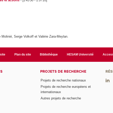
es et actions
- [2'43'30 - 2'57'20]
 Molinié, Serge Volkoff et Valérie Zara-Meylan.
site
Plan du site
Bibliothèque
HESAM Université
Access
TS
PROJETS DE RECHERCHE
RÉS
Projets de recherche nationaux
Projets de recherche européens et
internationaux
Autres projets de recherche