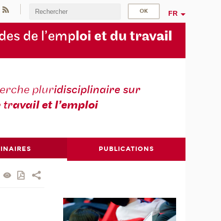
FR
des de l’emp
loi et du trav
ail
erche plur
idisciplinaire sur
e tr
avail et l’emploi
INAIRES
PUBLICATIONS