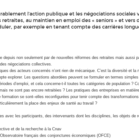
rablement l’action publique et les négociations sociales 
s retraites, au maintien en emploi des « seniors » et vers 
uler, par exemple en tenant compte des carrières longue
ée depuis non seulement par de nouvelles réformes des retraites mais aussi p
 des négociations collectives.
tiques des acteurs concernés n’ont rien de mécanique. C’est la diversité et la m
ompte explorer. Les questions abordées peuvent se formuler en termes simple
périodes d’emploi, et cela concerne-t-il toutes les catégories de population ?
mais ne sont pas encore retraitées ? Les pratiques des entreprises en matière
e formation se sont–elles reconfigurées pour tenir compte des transformation
ticulièrement la place des enjeux de santé au travail ?
s avec les participants, des intervenants dont les disciplines, les objets de 
pective et de la recherche à la Cnav
l’Observatoire français des conjonctures économiques (OFCE)