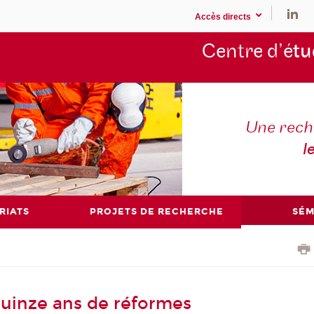
Accès directs
Centre d’é
tu
Une rech
l
RIATS
PROJETS DE RECHERCHE
SÉM
 quinze ans de réformes