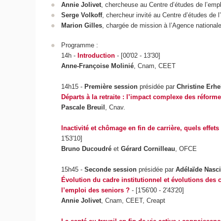
Annie Jolivet
, chercheuse au Centre d’études de l’empl
Serge Volkoff
, chercheur invité au Centre d’études de 
Marion Gilles
, chargée de mission à l’Agence nationale 
Programme :
14h -
Introduction
- [00'02 - 13'30]
Anne-Françoise Molinié
, Cnam, CEET
14h15 -
Première session
présidée par
Christine Erhe
Départs à la retraite : l’impact complexe des réform
Pascale Breuil
, Cnav.
Inactivité et chômage en fin de carrière, quels effe
1'53'10]
Bruno Ducoudré
et
Gérard Cornilleau
, OFCE
15h45 -
Seconde session
présidée par
Adélaïde Nasc
Évolution du cadre institutionnel et évolutions des 
l’emploi des seniors ?
- [1'56'00 - 2'43'20]
Annie Jolivet
, Cnam, CEET, Creapt