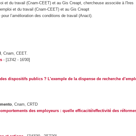
oi et du travail (Cnam-CEET) et au Gis Creapt, chercheuse associée à l'Ires
l’emploi et du travail (Cnam-CEET) et au Gis Creapt
pour l’amélioration des conditions de travail (Anact).
l
, Cnam, CEET.
es
- [13'42 - 16'00]
ts des dispositifs publics ? L’exemple de la dispense de recherche d’empl
imento
, Cnam, CRTD
comportements des employeurs : quelle efficacité/effectivité des réforme