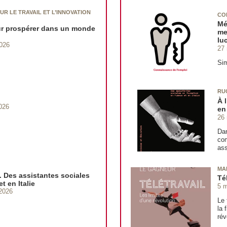
UR LE TRAVAIL ET L’INNOVATION
CO
Mé
ur prospérer dans un monde
me
luc
2026
27
Si
RU
À 
026
en
26
Dan
com
ass
MA
l. Des assistantes sociales
Té
t en Italie
5 
2026
Le 
la 
rév