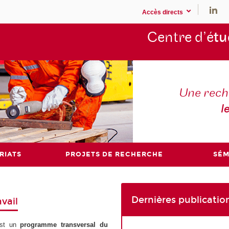
Accès directs
Centre d’é
tu
Une rech
l
RIATS
PROJETS DE RECHERCHE
SÉM
Dernières publicatio
vail
st un
programme transversal du