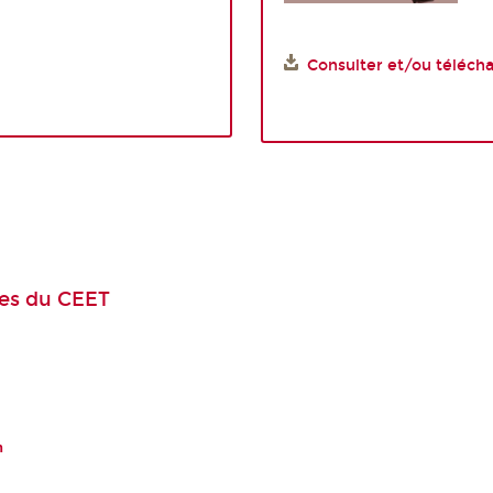
Consulter et/ou télécha
es
du CEET
n