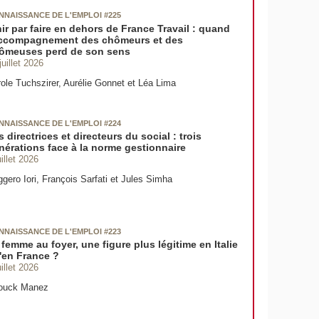
NNAISSANCE DE L'EMPLOI #225
nir par faire en dehors de France Travail : quand
accompagnement des chômeurs et des
ômeuses perd de son sens
juillet 2026
ole Tuchszirer, Aurélie Gonnet et Léa Lima
NNAISSANCE DE L'EMPLOI #224
s directrices et directeurs du social : trois
nérations face à la norme gestionnaire
uillet 2026
gero Iori, François Sarfati et Jules Simha
NNAISSANCE DE L'EMPLOI #223
 femme au foyer, une figure plus légitime en Italie
'en France ?
uillet 2026
ouck Manez