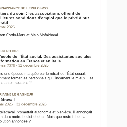
NNAISSANCE DE L'EMPLOI #222
tiers du soin : les associations offrent de
illeures conditions d'emploi que le privé à but
ratif
 mai 2026
mon Cottin-Marx et Malo Mofakhami
GGERO IORI
l’école de l’État social. Des assistantes sociales
 formation en France et en Italie
 mai 2026
31 décembre 2026
s une époque marquée par le retrait de l’État social,
ment former les personnels qui l’incarnent le mieux : les
istantes sociales ?
RIANNE LE GAGNEUR
létravail
mai 2026
31 décembre 2026
télétravail promettait autonomie et bien-être. Il annonçait
fin du « métro-boulot-dodo ». Mais que reste-t-il de la
olution annoncée ?