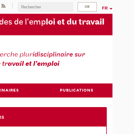
FR
des de l’emp
loi et du trav
ail
erche plur
idisciplinaire sur
e tr
avail et l’emploi
INAIRES
PUBLICATIONS
ns