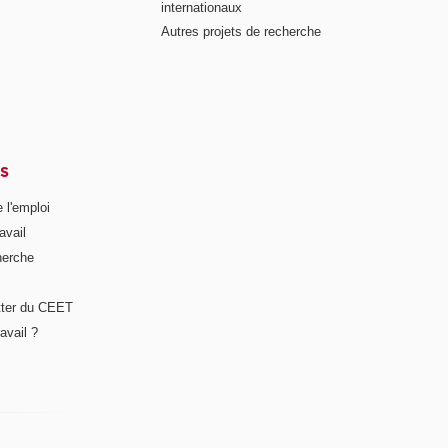
internationaux
Autres projets de recherche
S
 l'emploi
avail
herche
tter du CEET
avail ?