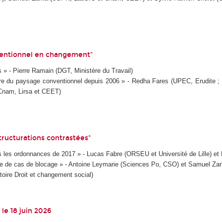
nventionnel en changement"
s » - Pierre Ramain (DGT, Ministère du Travail)
re du paysage conventionnel depuis 2006 » - Redha Fares (UPEC, Erudite ;
(Cnam, Lirsa et CEET)
ructurations contrastées"
rès les ordonnances de 2017 » - Lucas Fabre (ORSEU et Université de Lille)
riade de cas de blocage » - Antoine Leymarie (Sciences Po, CSO) et Samuel 
atoire Droit et changement social)
 le 18 juin 2026