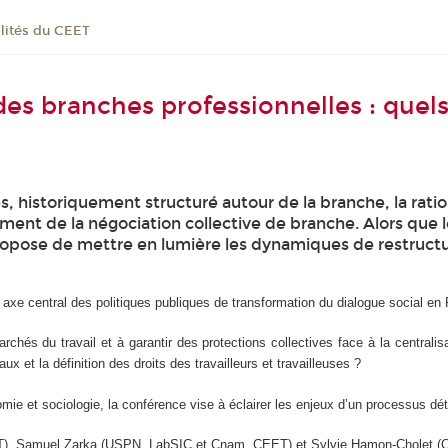
lités du CEET
des branches professionnelles : quels 
s, historiquement structuré autour de la branche, la rati
nt de la négociation collective de branche. Alors que 
ropose de mettre en lumière les dynamiques de restructura
 axe central des politiques publiques de transformation du dialogue social e
archés du travail et à garantir des protections collectives face à la central
ux et la définition des droits des travailleurs et travailleuses ?
nomie et sociologie, la conférence vise à éclairer les enjeux d’un processus dé
CEET), Samuel Zarka (USPN, LabSIC et Cnam, CEET) et Sylvie Hamon-Cholet (