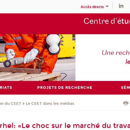
Accès directs
Centre d’é
tu
Une rech
l
RIATS
PROJETS DE RECHERCHE
SÉM
ion du CEET
Le CEET dans les médias
rhel: «Le choc sur le marché du travai