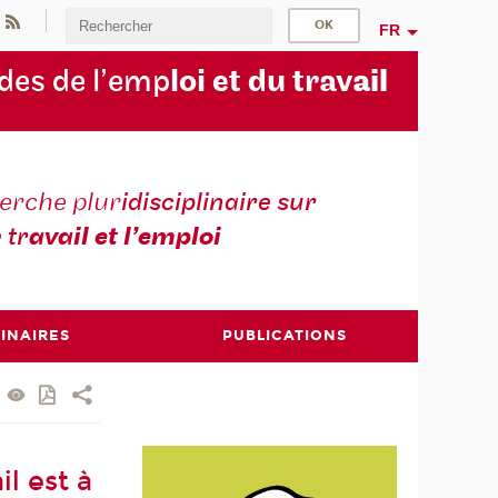
FR
des de l’emp
loi et du trav
ail
erche plur
idisciplinaire sur
e tr
avail et l’emploi
INAIRES
PUBLICATIONS
l est à