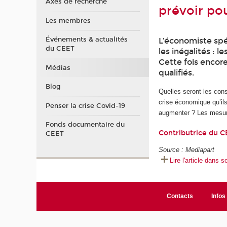
Axes de recherche
prévoir pou
Les membres
Événements & actualités
L’économiste spéc
du CEET
les inégalités : 
Cette fois encore
Médias
qualifiés.
Blog
Quelles seront les con
crise économique qu’il
Penser la crise Covid-19
augmenter ? Les mesure
Fonds documentaire du
Contributrice du C
CEET
Source : Mediapart
Lire l'article dans s
Contacts
Infos 