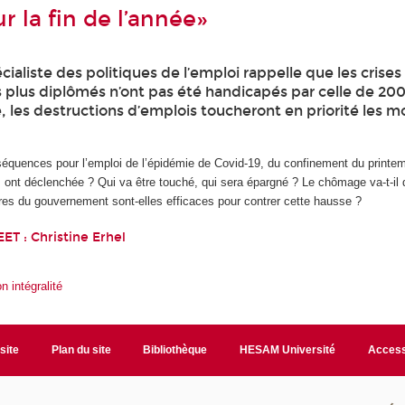
r la fin de l’année»
ialiste des politiques de l’emploi rappelle que les crise
les plus diplômés n’ont pas été handicapés par celle de 2
, les destructions d’emplois toucheront en priorité les m
séquences pour l’emploi de l’épidémie de Covid-19, du confinement du printem
s ont déclenchée ? Qui va être touché, qui sera épargné ? Le chômage va-t-il
s du gouvernement sont-elles efficaces pour contrer cette hausse ?
EET :
Christine Erhel
on intégralité
site
Plan du site
Bibliothèque
HESAM Université
Access