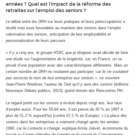
années ? Quel est l’impact de la réforme des
retraites sur l’emploi des seniors ?
Le débat entre les DRH sur leurs pratiques et leurs préoccupations a
révélé trois axes favorables au maintien des seniors dans l’emploi :
valorisation des seniors, anticipation de leur employabilité et
personnalisation de leurs parcours.
« Il y a cinq ans, le groupe HSBC que je dirigeais avait décidé de faire
une étude sur l’augmentation de la longévité, car, en France, on se
privait d’une population avec des caractéristiques différentes. Mais un
certain nombre de DRH ne voulaient pas participer, car ils ne voulaient
pas associer le nom de leur entreprise aux seniors »
, se souvient
Jean-Pierre Wiedmer, l’auteur de
Tant qu’il y aura des seniors
(éditions
Nouveaux Débats publics, 2013), grand témoin des Rencontres RH.
Le regard porté sur les seniors a évolué depuis vingt ans, leur taux
d’emploi aussi. Pour les 55-64 ans, il est passé de 30 % en 1997 à
plus de 51,3 % aujourd’hui (contre 57,1 % en Europe).
« La place des
seniors dans les entreprises a vraiment changé après les années
1990, car le contexte a changé
, explique Annie Jolivet, économiste du
travail au Centre d’études de l’emploi et du travail du Conservatoire