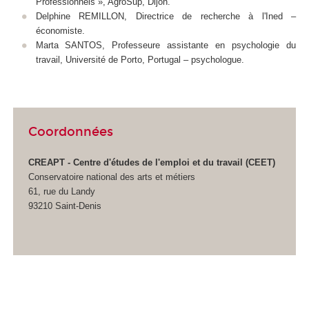
Professionnels », AgroSup, Dijon.
Delphine REMILLON, Directrice de recherche à l'Ined –
économiste.
Marta SANTOS, Professeure assistante en psychologie du
travail, Université de Porto, Portugal – psychologue.
Coordonnées
CREAPT - Centre d'études de l'emploi et du travail (CEET)
Conservatoire national des arts et métiers
61, rue du Landy
93210 Saint-Denis