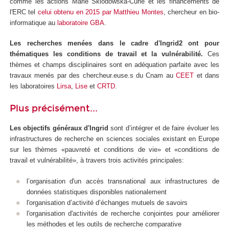
comme les actions Marie Sklodowska-Curie et les financements de
l'ERC tel
celui obtenu en 2015 par Matthieu Montes
, chercheur en bio-
informatique au
laboratoire GBA
.
Les recherches menées dans le cadre d'Ingrid2 ont pour
thématiques les conditions de travail et la vulnérabilité.
Ces
thèmes et champs disciplinaires sont en adéquation parfaite avec les
travaux menés par des chercheur.euse.s du Cnam au
CEET
et dans
les laboratoires
Lirsa
,
Lise
et
CRTD
.
Plus précisément...
Les objectifs généraux d'Ingrid
sont d’intégrer et de faire évoluer les
infrastructures de recherche en sciences sociales existant en Europe
sur les thèmes «pauvreté et conditions de vie» et «conditions de
travail et vulnérabilité», à travers trois activités principales:
l’organisation d'un accès transnational aux infrastructures de
données statistiques disponibles nationalement
l'organisation d’activité d’échanges mutuels de savoirs
l'organisation d'activités de recherche conjointes pour améliorer
les méthodes et les outils de recherche comparative