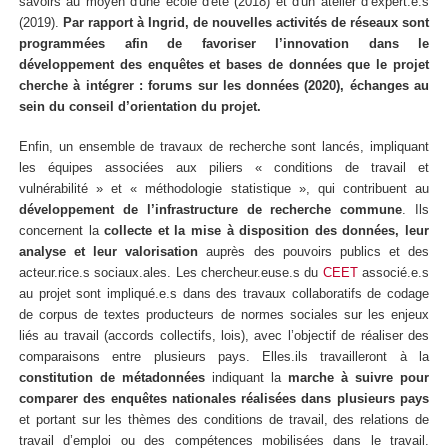
savoirs au moyen d'une école d'été (2018) et d'un atelier d’expert.e.s
(2019).
Par rapport à Ingrid, de nouvelles activités de réseaux sont
programmées afin de favoriser l’innovation dans le
développement des enquêtes et bases de données que le projet
cherche à intégrer : forums sur les données (2020), échanges au
sein du conseil d’orientation du projet.
Enfin, un ensemble de travaux de recherche sont lancés, impliquant
les équipes associées aux piliers « conditions de travail et
vulnérabilité » et « méthodologie statistique », qui contribuent au
développement de l’infrastructure de recherche commune
. Ils
concernent la
collecte et la mise à disposition des données, leur
analyse et leur valorisation
auprès des pouvoirs publics et des
acteur.rice.s sociaux.ales. Les chercheur.euse.s du
CEET
associé.e.s
au projet sont impliqué.e.s dans des travaux collaboratifs de codage
de corpus de textes producteurs de normes sociales sur les enjeux
liés au travail (accords collectifs, lois), avec l’objectif de réaliser des
comparaisons entre plusieurs pays. Elles.ils travailleront à la
constitution de métadonnées
indiquant la
marche à suivre pour
comparer des enquêtes nationales réalisées dans plusieurs pays
et portant sur les thèmes des conditions de travail, des relations de
travail d’emploi ou des compétences mobilisées dans le travail.