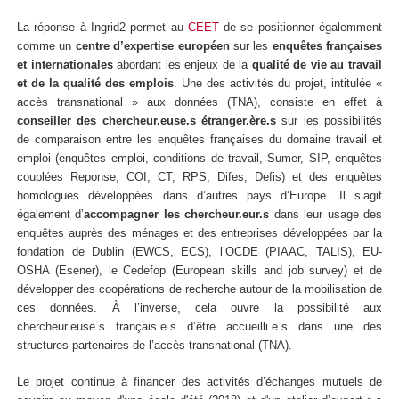
La réponse à Ingrid2 permet au
CEET
de se positionner égalemment
comme un
centre d’expertise européen
sur les
enquêtes françaises
et internationales
abordant les enjeux de la
qualité de vie au travail
et de la qualité des emplois
. Une des activités du projet, intitulée «
accès transnational » aux données (TNA), consiste en effet à
conseiller des chercheur.euse.s étranger.ère.s
sur les possibilités
de comparaison entre les enquêtes françaises du domaine travail et
emploi (enquêtes emploi, conditions de travail, Sumer, SIP, enquêtes
couplées Reponse, COI, CT, RPS, Difes, Defis) et des enquêtes
homologues développées dans d’autres pays d’Europe. Il s’agit
également d’
accompagner les chercheur.eur.s
dans leur usage des
enquêtes auprès des ménages et des entreprises développées par la
fondation de Dublin (EWCS, ECS), l’OCDE (PIAAC, TALIS), EU-
OSHA (Esener), le Cedefop (European skills and job survey) et de
développer des coopérations de recherche autour de la mobilisation de
ces données. À l’inverse, cela ouvre la possibilité aux
chercheur.euse.s français.e.s d’être accueilli.e.s dans une des
structures partenaires de l’accès transnational (TNA).
Le projet continue à financer des activités d’échanges mutuels de