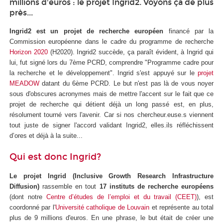
millions d'euros : le projet Ingrid2. Voyons ça de plus
près...
Ingrid2 est un projet de recherche européen
financé par la
Commission européenne dans le cadre du programme de recherche
Horizon 2020
(H2020). Ingrid2 succède, ça paraît évident, à Ingrid qui
lui, fut signé lors du 7ème PCRD, comprendre "Programme cadre pour
la recherche et le développement". Ingrid s'est appuyé sur le
projet
MEADOW
datant du 6ème PCRD. Le but n'est pas là de vous noyer
sous d'obscures acronymes mais de mettre l'accent sur le fait que ce
projet de recherche qui détient déjà un long passé est, en plus,
résolument tourné vers l'avenir. Car si nos chercheur.euse.s viennent
tout juste de signer l'accord validant Ingrid2, elles.ils réfléchissent
d’ores et déjà à la suite...
Qui est donc Ingrid?
Le projet Ingrid (Inclusive Growth Research Infrastructure
Diffusion)
rassemble en tout
17 instituts de recherche européens
(dont notre
Centre d’études de l’emploi et du travail (CEET)
), est
coordonné par l'
Université catholique de Louvain
et représente au total
plus de 9 millions d'euros. En une phrase, le but était de créer une