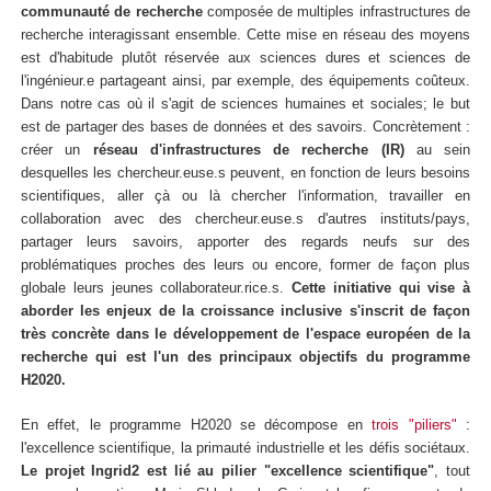
communauté de recherche
composée de multiples infrastructures de
recherche interagissant ensemble. Cette mise en réseau des moyens
est d'habitude plutôt réservée aux sciences dures et sciences de
l'ingénieur.e partageant ainsi, par exemple, des équipements coûteux.
Dans notre cas où il s'agit de sciences humaines et sociales; le but
est de partager des bases de données et des savoirs. Concrètement :
créer un
réseau d'infrastructures de recherche (IR)
au sein
desquelles les chercheur.euse.s peuvent, en fonction de leurs besoins
scientifiques, aller çà ou là chercher l'information, travailler en
collaboration avec des chercheur.euse.s d'autres instituts/pays,
partager leurs savoirs, apporter des regards neufs sur des
problématiques proches des leurs ou encore, former de façon plus
globale leurs jeunes collaborateur.rice.s.
Cette initiative qui vise à
aborder les enjeux de la croissance inclusive s'inscrit de façon
très concrète dans le développement de l'espace européen de la
recherche qui est l'un des principaux objectifs du programme
H2020.
En effet, le programme H2020 se décompose en
trois "piliers"
:
l'excellence scientifique, la primauté industrielle et les défis sociétaux.
Le projet Ingrid2 est lié au pilier "excellence scientifique"
, tout