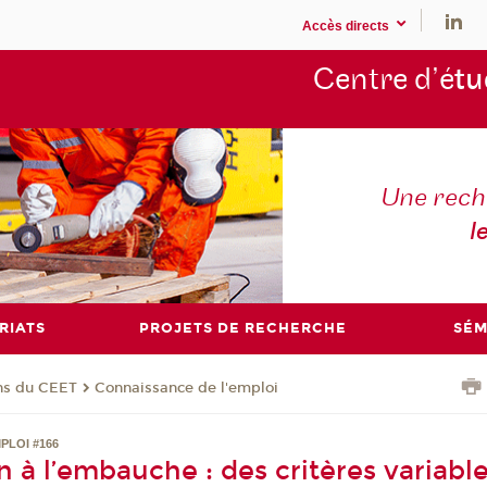
Accès directs
Centre d’é
tu
Une rech
l
RIATS
PROJETS DE RECHERCHE
SÉM
ons du CEET
Connaissance de l'emploi
PLOI #166
n à l’embauche : des critères variabl