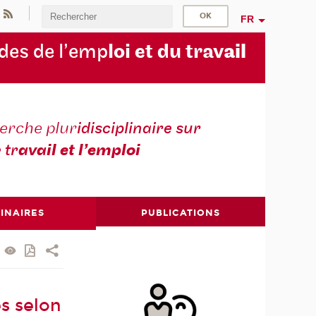
FR
des de l’emp
loi et du trav
ail
erche plur
idisciplinaire sur
e tr
avail et l’emploi
INAIRES
PUBLICATIONS
es selon