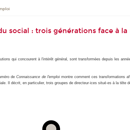
mploi
du social : trois générations face à 
itutions qui concourent à l'intérêt général, sont transformées depuis les anné
 numéro de
Connaissance de l'emploi
montre comment ces transformations affe
le. Il décrit, en particulier, trois groupes de directeur·ices situé·es à la têt