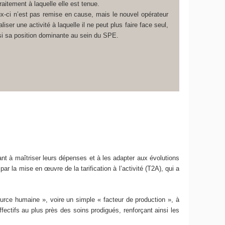
itement à laquelle elle est tenue.
ux-ci n’est pas remise en cause, mais le nouvel opérateur
ser une activité à laquelle il ne peut plus faire face seul,
nsi sa position dominante au sein du SPE.
nt à maîtriser leurs dépenses et à les adapter aux évolutions
 la mise en œuvre de la tarification à l’activité (T2A), qui a
urce humaine », voire un simple « facteur de production », à
ectifs au plus près des soins prodigués, renforçant ainsi les