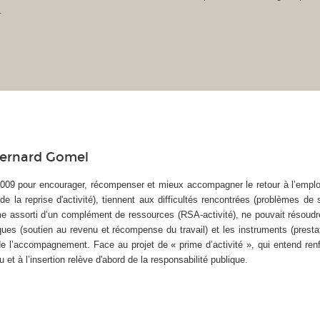
.
Bernard Gomel
2009 pour encourager, récompenser et mieux accompagner le retour à l’emplo
 de la reprise d'activité), tiennent aux difficultés rencontrées (problèmes d
me assorti d’un complément de ressources (RSA-activité), ne pouvait résoudre
es (soutien au revenu et récompense du travail) et les instruments (prestatio
 de l’accompagnement. Face au projet de « prime d’activité », qui entend renf
u et à l’insertion relève d'abord de la responsabilité publique.