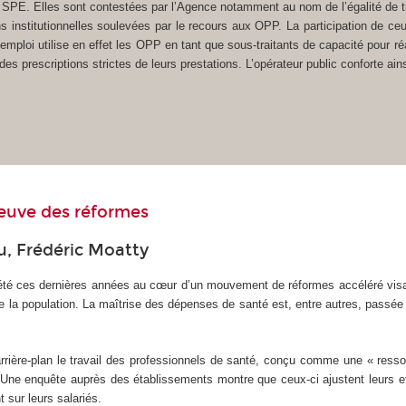
SPE. Elles sont contestées par l’Agence notamment au nom de l’égalité de tra
ns institutionnelles soulevées par le recours aux OPP. La participation de ce
emploi utilise en effet les OPP en tant que sous-traitants de capacité pour réali
es prescriptions strictes de leurs prestations. L’opérateur public conforte ai
preuve des réformes
u, Frédéric Moatty
ont été ces dernières années au cœur d’un mouvement de réformes accéléré visa
la population. La maîtrise des dépenses de santé est, entre autres, passée par
rière-plan le travail des professionnels de santé, conçu comme une « resso
. Une enquête auprès des établissements montre que ceux-ci ajustent leurs eff
t sur leurs salariés.