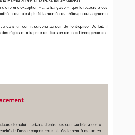
 le marché du travail et freine les embauches.
d’être une exception « à la française », que le recours à ces
’hypothèse que c’est plutôt la montée du chômage qui augmente
ans un conflit survenu au sein de l’entreprise. De fait, il
on des règles et à la prise de décision diminue l’émergence des
placement
eurs d’emploi : certains d’entre eux sont confiés à des «
fficacité de l’accompagnement mais également à mettre en