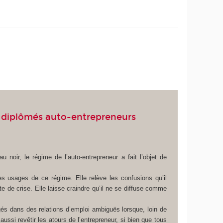
es diplômés auto-entrepreneurs
u noir, le régime de l’auto-entrepreneur a fait l’objet de
 usages de ce régime. Elle relève les confusions qu’il
te de crise. Elle laisse craindre qu’il ne se diffuse comme
égés dans des relations d’emploi ambiguës lorsque, loin de
ussi revêtir les atours de l’entrepreneur, si bien que tous