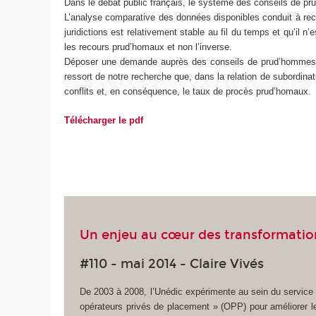
Dans le débat public français, le système des conseils de pr
L’analyse comparative des données disponibles conduit à reco
juridictions est relativement stable au fil du temps et qu’i
les recours prud’homaux et non l’inverse.
Déposer une demande auprès des conseils de prud’hommes n’e
ressort de notre recherche que, dans la relation de subordinat
conflits et, en conséquence, le taux de procès prud’homaux.
Télécharger le pdf
Un enjeu au cœur des transformations
#110 - mai 2014 - Claire Vivés
De 2003 à 2008, l’Unédic expérimente au sein du service 
opérateurs privés de placement » (OPP) pour améliorer l