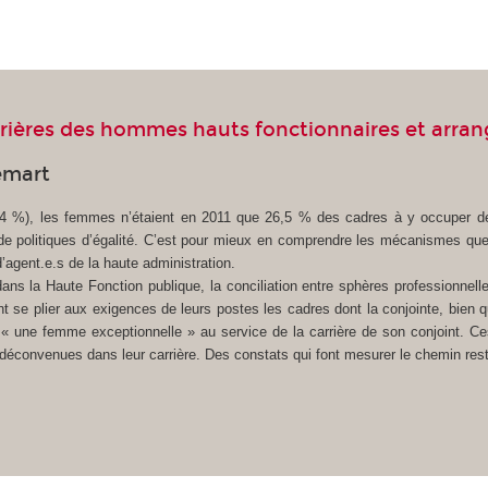
arrières des hommes hauts fonctionnaires et arr
emart
(54 %), les femmes n’étaient en 2011 que 26,5 % des cadres à y occuper de
e politiques d’égalité. C’est pour mieux en comprendre les mécanismes que la
agent.e.s de la haute administration.
dans la Haute Fonction publique, la conciliation entre sphères professionnell
vent se plier aux exigences de leurs postes les cadres dont la conjointe, bie
nt « une femme exceptionnelle » au service de la carrière de son conjoint.
déconvenues dans leur carrière. Des constats qui font mesurer le chemin restan