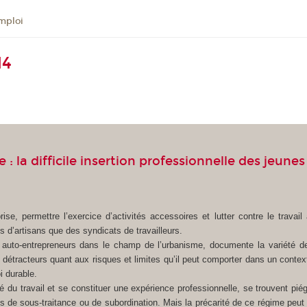
mploi
14
: la difficile insertion professionnelle des jeun
se, permettre l’exercice d’activités accessoires et lutter contre le travail a
s d’artisans que des syndicats de travailleurs.
auto-entrepreneurs dans le champ de l’urbanisme, documente la variété des
 détracteurs quant aux risques et limites qu’il peut comporter dans un contex
i durable.
é du travail et se constituer une expérience professionnelle, se trouvent pi
 de sous-traitance ou de subordination. Mais la précarité de ce régime peut a