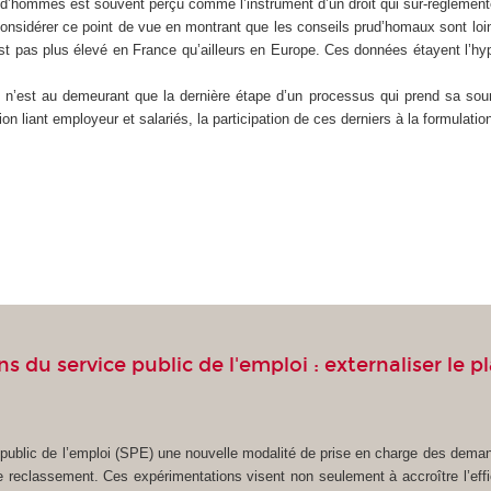
ud’hommes est souvent perçu comme l’instrument d’un droit qui sur-règlemente
nsidérer ce point de vue en montrant que les conseils prud’homaux sont loin 
l n’est pas plus élevé en France qu’ailleurs en Europe. Ces données étayent l
st au demeurant que la dernière étape d’un processus qui prend sa source d
ion liant employeur et salariés, la participation de ces derniers à la formulati
 du service public de l'emploi : externaliser le 
public de l’emploi (SPE) une nouvelle modalité de prise en charge des demand
e reclassement. Ces expérimentations visent non seulement à accroître l’e